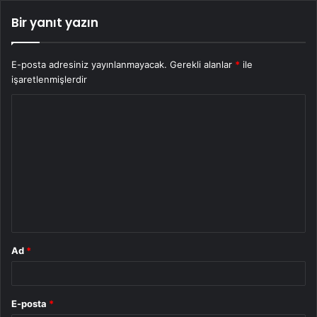
Bir yanıt yazın
E-posta adresiniz yayınlanmayacak.
Gerekli alanlar
*
ile
işaretlenmişlerdir
Y
o
r
u
m
*
Ad
*
E-posta
*