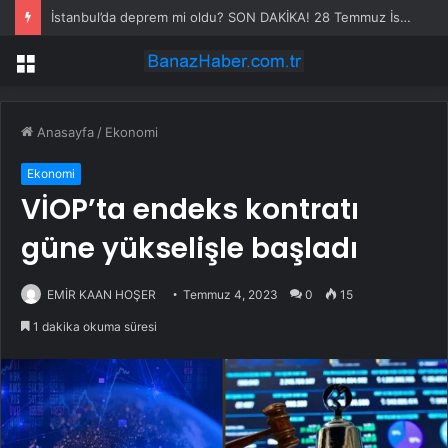
İstanbul’da deprem mi oldu? SON DAKİKA! 28 Temmuz İstanbul’da az önce nerede deprem oldu?
Menü
Anasayfa
/
Ekonomi
Ekonomi
VİOP’ta endeks kontratı
güne yükselişle başladı
EMİR KAAN HOŞER
Temmuz 4, 2023
0
15
1 dakika okuma süresi