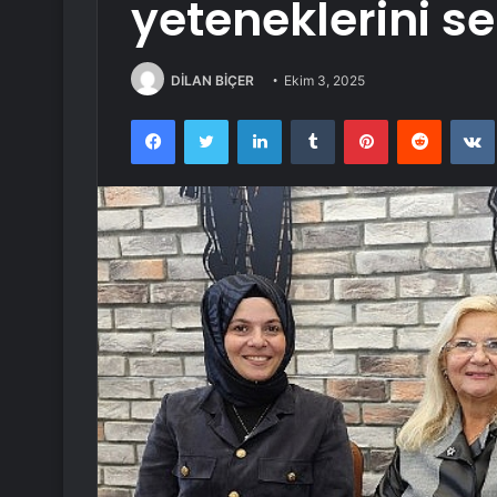
yeteneklerini se
DİLAN BİÇER
Ekim 3, 2025
Facebook
Twitter
LinkedIn
Tumblr
Pinterest
Reddit