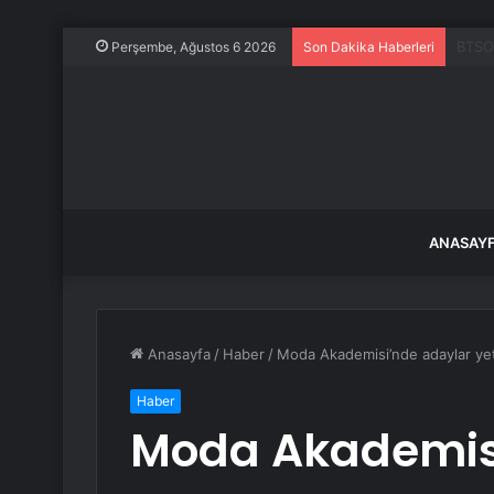
14 ya
Perşembe, Ağustos 6 2026
Son Dakika Haberleri
ANASAY
Anasayfa
/
Haber
/
Moda Akademisi’nde adaylar yet
Haber
Moda Akademis