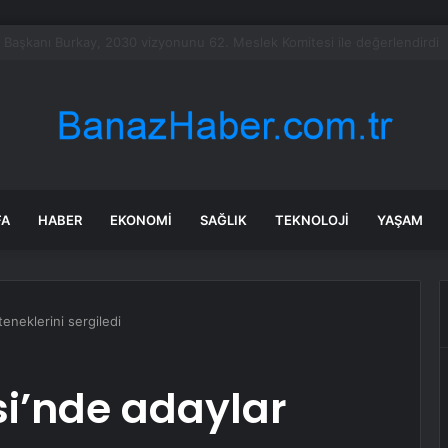
şındaki çocuk savaş uçaklarını alarma geçirdi
FA
HABER
EKONOMI
SAĞLIK
TEKNOLOJI
YAŞAM
eneklerini sergiledi
i’nde adaylar