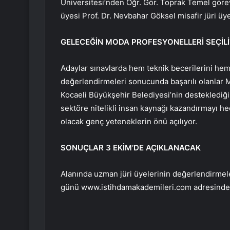
Üniversitesi’nden Öğr. Gör. Toprak Temel görev
üyesi Prof. Dr. Nevbahar Göksel misafir jüri üye
GELECEĞİN MODA PROFESYONELLERİ SEÇİL
Adaylar sınavlarda hem teknik becerilerini hem 
değerlendirmeleri sonucunda başarılı olanlar
Kocaeli Büyükşehir Belediyesi’nin desteklediğ
sektöre nitelikli insan kaynağı kazandırmayı he
olacak genç yeteneklerin önü açılıyor.
SONUÇLAR 3 EKİM’DE AÇIKLANACAK
Alanında uzman jüri üyelerinin değerlendirmel
günü www.istihdamakademileri.com adresinde