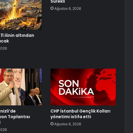
Sürekli
Ağustos 6, 2026
11 ilinin altından
racak
2026
nizli’de
CHP İstanbul Gençlik Kolları
on Toplantısı
yönetimi istifa etti
i
Ağustos 6, 2026
2026