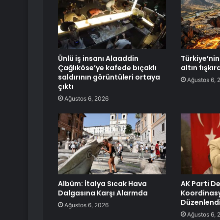
Ünlü iş insanı Alaaddin
Türkiye’nin 
Çağlıköse’ye kafede bıçaklı
altın fışkı
saldırının görüntüleri ortaya
Ağustos 6, 
çıktı
Ağustos 6, 2026
Albüm: İtalya Sıcak Hava
AK Parti De
Dalgasına Karşı Alarmda
Koordinasy
Düzenlend
Ağustos 6, 2026
Ağustos 6, 