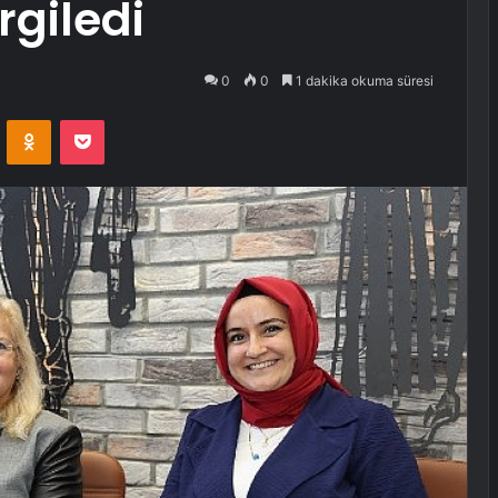
rgiledi
0
0
1 dakika okuma süresi
VKontakte
Odnoklassniki
Pocket