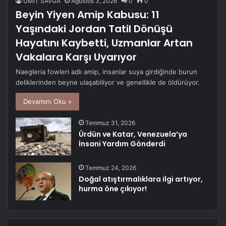
ÜMİT SAVĞA
Ağustos 3, 2026
0
0
Beyin Yiyen Amip Kabusu: 11
Yaşındaki Jordan Tatil Dönüşü
Hayatını Kaybetti, Uzmanlar Artan
Vakalara Karşı Uyarıyor
Naegleria fowleri adlı amip, insanlar suya girdiğinde burun
deliklerinden beyne ulaşabiliyor ve genellikle de öldürüyor.
Devamını Oku »
Temmuz 31, 2026
Ürdün ve Katar, Venezuela’ya
İnsani Yardım Gönderdi
Temmuz 24, 2026
Doğal atıştırmalıklara ilgi artıyor,
hurma öne çıkıyor!