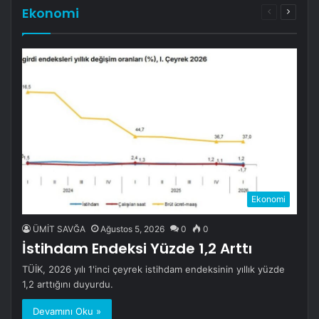
Ekonomi
Önceki
Sonrak
sayfa
sayfa
Ekonomi
ÜMİT SAVĞA
Ağustos 5, 2026
0
0
İstihdam Endeksi Yüzde 1,2 Arttı
TÜİK, 2026 yılı 1'inci çeyrek istihdam endeksinin yıllık yüzde
1,2 arttığını duyurdu.
Devamını Oku »