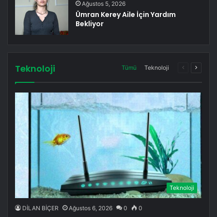
Ağustos 5, 2026
Ümran Kerey Aile İçin Yardım
Bekliyor
Teknoloji
Önceki
Sonrak
Tümü
Teknoloji
sayfa
sayfa
Teknoloji
DİLAN BİÇER
Ağustos 6, 2026
0
0