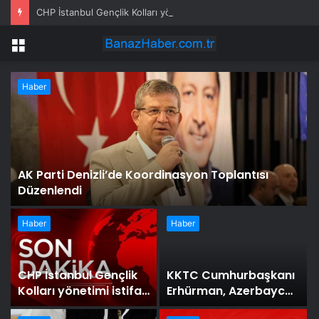
CHP İstanbul Gençlik Kolları yönetimi istifa etti
Menü
Haber
AK Parti Denizli’de Koordinasyon Toplantısı
Düzenlendi
Haber
Haber
CHP İstanbul Gençlik
KKTC Cumhurbaşkanı
Kolları yönetimi istifa
Erhürman, Azerbaycan
etti
Dostluk Grubu