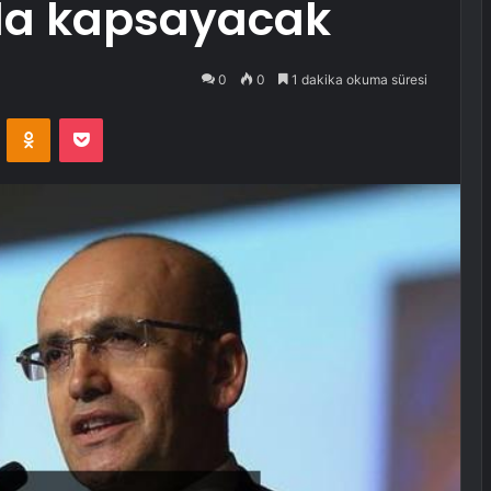
 da kapsayacak
0
0
1 dakika okuma süresi
VKontakte
Odnoklassniki
Pocket