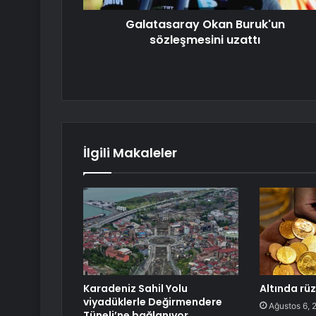
Galatasaray Okan Buruk'un
sözleşmesini uzattı
İlgili Makaleler
Karadeniz Sahil Yolu
Altında rü
viyadüklerle Değirmendere
Ağustos 6, 
Tüneli’ne bağlanıyor