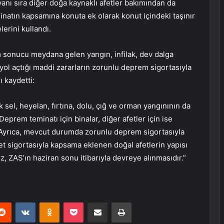
nı sıra diğer doğa kaynaklı afetler bakımından da
inatın kapsamına konuta ek olarak konut içindeki taşınır
erini kullandı.
sonucu meydana gelen yangın, infilak, dev dalga
yol açtığı maddi zararların zorunlu deprem sigortasıyla
ı kaydetti:
 sel, heyelan, fırtına, dolu, çığ ve orman yangınının da
eprem teminatı için binalar, diğer afetler için ise
or. Ayrıca, mevcut durumda zorunlu deprem sigortasıyla
t sigortasıyla kapsama eklenen doğal afetlerin yapısı
z, ZAS’ın haziran sonu itibarıyla devreye alınmasıdır.”
erest
Reddit
VKontakte
Odnoklassniki
Pocket
E-Posta ile paylaş
Yazdır