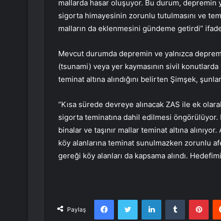
mallarda hasar oluşuyor. Bu durum, depremin ya
sigorta himayesinin zorunlu tutulmasını ve tem
malların da eklenmesini gündeme getirdi” ifadel
Mevcut durumda depremin ve yalnızca deprem 
(tsunami) veya yer kaymasının sivil konutlarda 
teminat altına alındığını belirten Şimşek, şunlar
“Kısa sürede devreye alınacak ZAS ile ek olarak
sigorta teminatına dahil edilmesi öngörülüyor. D
binalar ve taşınır mallar teminat altına alınıy
köy alanlarına teminat sunulmazken zorunlu afe
gereği köy alanları da kapsama alındı. Hedefimi
Facebook
Twitter
LinkedIn
Tumblr
Pint
Paylaş