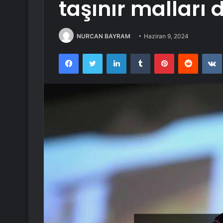
taşınır malları
NURCAN BAYRAM
Haziran 9, 2024
Facebook
Twitter
LinkedIn
Tumblr
Pinterest
Reddit