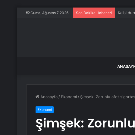
Kalbi dur
Cuma, Ağustos 7 2026
Son Dakika Haberleri
ANASAY
Anasayfa
/
Ekonomi
/
Şimşek: Zorunlu afet sigortas
Ekonomi
Şimşek: Zorunlu 