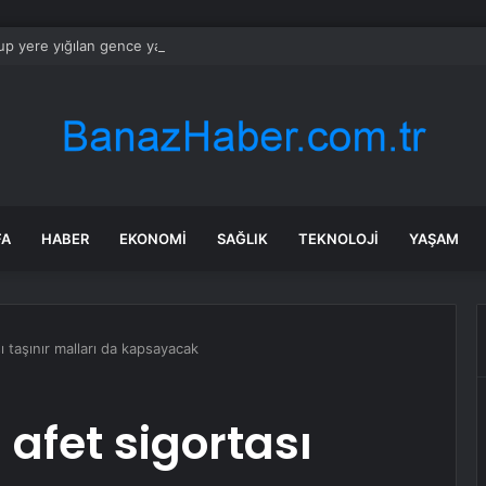
up yere yığılan gence yardım etmek yerine 6 bin lirasını çaldı
FA
HABER
EKONOMI
SAĞLIK
TEKNOLOJI
YAŞAM
ı taşınır malları da kapsayacak
afet sigortası