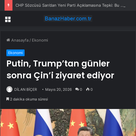
CHP Sözcüsü Sarı’dan Yeni Parti Açıklamasına Tepki: Bu Arkadaşlarımız Koltukçu
Menü
Anasayfa
/
Ekonomi
Ekonomi
Putin, Trump’tan günler
sonra Çin’i ziyaret ediyor
DİLAN BİÇER
Mayıs 20, 2026
0
0
2 dakika okuma süresi