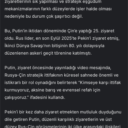
ziyaretlerinin sık yapılması ve stratejik eşgüdüm
mekanizmalarının farklı düzeylerde işler halde olması
nedeniyle bu durum çok şaşırtıcı değil.
Bu, Putin’in iktidarı döneminde Çin’e yaptığı 25. ziyaret
oldu. Rus lider, en son Eylül 2025’te Pekin’i ziyaret etmiş,
İkinci Dünya Savaşı’nın bitişinin 80. yılı dolayısıyla
düzenlenen askeri geçit törenine katılmıştı.
Putin, ziyaret öncesinde yayınladığı video mesajında,
Rusya-Çin stratejik ittifakının küresel sahnede önemli ve
istikrarlı bir rol oynadığını belirterek “Kimseye karşı ittifak
kurmuyoruz, aksine barış ve evrensel refah için
çalışıyoruz.” ifadesini kullandı.
Pekin’i bir kez daha ziyaret etmekten mutluluk duyduğunu
dile getiren Putin, düzenli karşılıklı ziyaretlerin ve üst
düzey Rus-Çin görüşmelerinin iki ülke arasındaki ilişkileri