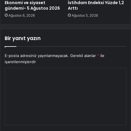
Ekonomi ve siyaset
İstihdam Endeksi Yüzde 1,2
gündemi- 5 Ağustos 2026
Arttı
Ağustos 6, 2026
Ağustos 5, 2026
Bir yanıt yazın
E-posta adresiniz yayınlanmayacak.
Gerekli alanlar
*
ile
işaretlenmişlerdir
Y
o
r
u
m
*