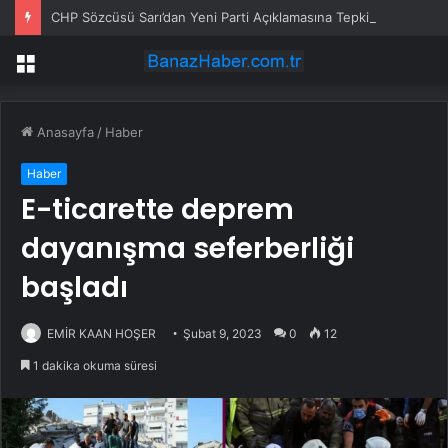
CHP Sözcüsü Sarı’dan Yeni Parti Açıklamasına Tepki: Bu Arkadaşlarımız Koltukçu
Menü
Anasayfa
/
Haber
Haber
E-ticarette deprem
dayanışma seferberliği
başladı
EMİR KAAN HOŞER
Şubat 9, 2023
0
12
1 dakika okuma süresi