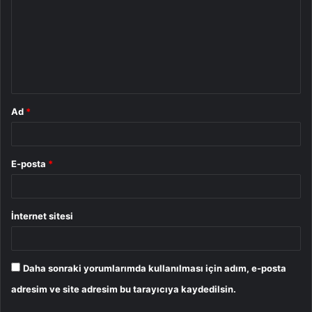
r
u
m
*
Ad
*
E-posta
*
İnternet sitesi
Daha sonraki yorumlarımda kullanılması için adım, e-posta
adresim ve site adresim bu tarayıcıya kaydedilsin.