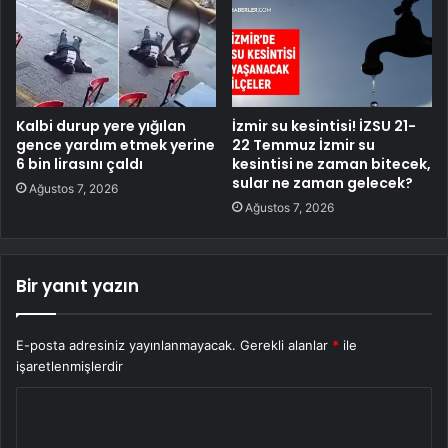
Kalbi durup yere yığılan
İzmir su kesintisi! İZSU 21-
gence yardım etmek yerine
22 Temmuz İzmir su
6 bin lirasını çaldı
kesintisi ne zaman bitecek,
sular ne zaman gelecek?
Ağustos 7, 2026
Ağustos 7, 2026
Bir yanıt yazın
E-posta adresiniz yayınlanmayacak.
Gerekli alanlar
*
ile
işaretlenmişlerdir
Y
o