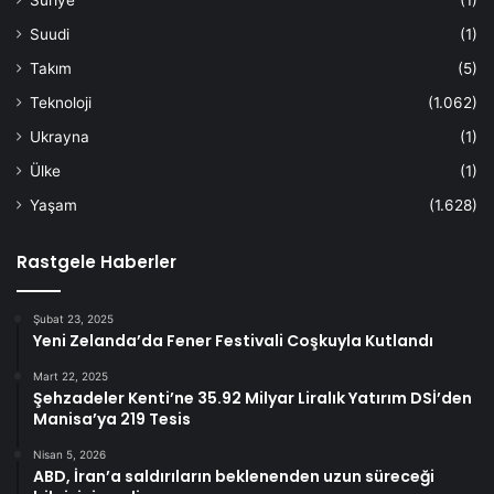
Suriye
(1)
Suudi
(1)
Takım
(5)
Teknoloji
(1.062)
Ukrayna
(1)
Ülke
(1)
Yaşam
(1.628)
Rastgele Haberler
Şubat 23, 2025
Yeni Zelanda’da Fener Festivali Coşkuyla Kutlandı
Mart 22, 2025
Şehzadeler Kenti’ne 35.92 Milyar Liralık Yatırım DSİ’den
Manisa’ya 219 Tesis
Nisan 5, 2026
ABD, İran’a saldırıların beklenenden uzun süreceği