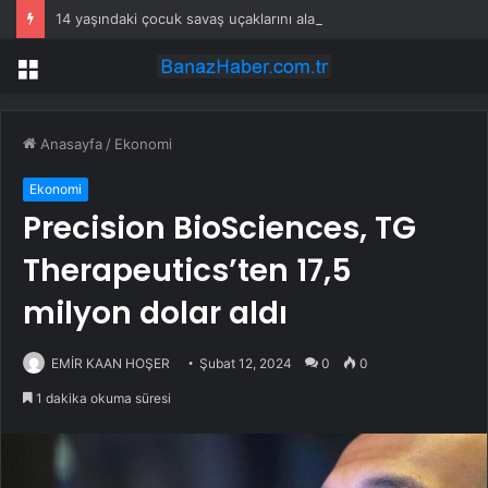
14 yaşındaki çocuk savaş uçaklarını alarma geçirdi
Menü
Anasayfa
/
Ekonomi
Ekonomi
Precision BioSciences, TG
Therapeutics’ten 17,5
milyon dolar aldı
EMİR KAAN HOŞER
Şubat 12, 2024
0
0
1 dakika okuma süresi