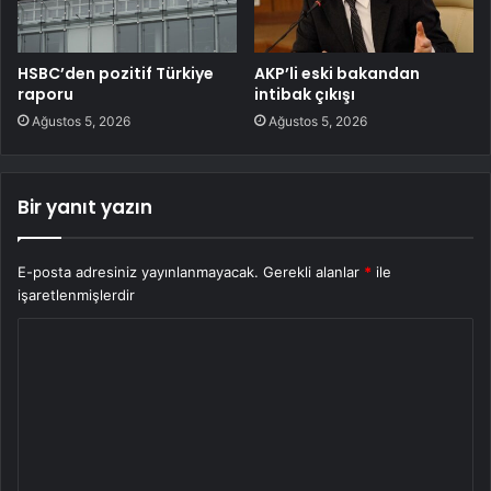
HSBC’den pozitif Türkiye
AKP’li eski bakandan
raporu
intibak çıkışı
Ağustos 5, 2026
Ağustos 5, 2026
Bir yanıt yazın
E-posta adresiniz yayınlanmayacak.
Gerekli alanlar
*
ile
işaretlenmişlerdir
Y
o
r
u
m