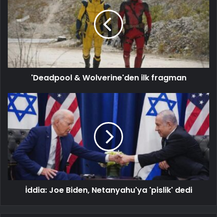
'Deadpool & Wolverine'den ilk fragman
İddia: Joe Biden, Netanyahu'ya 'pislik' dedi