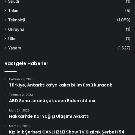
Suudi
(1)
Takım
(5)
Teknoloji
(1.059)
Ukrayna
(1)
Ülke
(1)
Yaşam
(1.627)
Rastgele Haberler
Haziran 29, 2025
Türkiye, Antarktika’ya kalıcı bilim üssü kuracak
Temmuz 2, 2023
ABD Senatörünü şok eden Biden iddiası
Mart 24, 2026
Hakkari’de Kar Yağışı Ulaşımı Aksattı
Mart 28, 2025
Kızılcık Şerbeti CANLI İZLE! Show TV Kızılcık Şerbeti 94.