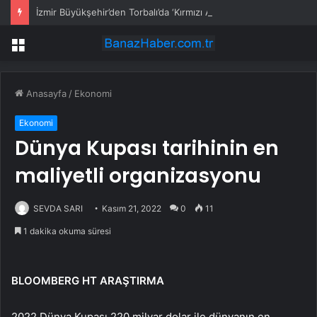
İzmir Büyükşehir’den Torbalı’da ‘Kırmızı Altın’ mesaisi
Menü
Anasayfa
/
Ekonomi
Ekonomi
Dünya Kupası tarihinin en
maliyetli organizasyonu
SEVDA SARI
Kasım 21, 2022
0
11
1 dakika okuma süresi
BLOOMBERG HT ARAŞTIRMA
2022 Dünya Kupası 220 milyar dolar ile dünyanın en