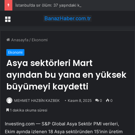
İstanbul’da sır ölüm: 37 yaşındaki kadın savcının evinde ölü bulundu!
Menü
Anasayfa
/
Ekonomi
Ekonomi
Asya sektörleri Mart
ayından bu yana en yüksek
büyümeyi kaydetti
MEHMET HAZBİN KAZBEK
Kasım 8, 2025
0
0
1 dakika okuma süresi
Investing.com — S&P Global Asya Sektör PMI verileri,
Ekim ayında izlenen 18 Asya sektöründen 15’inin üretim