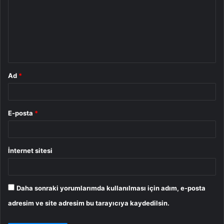
r
u
m
*
Ad
*
E-posta
*
İnternet sitesi
Daha sonraki yorumlarımda kullanılması için adım, e-posta
adresim ve site adresim bu tarayıcıya kaydedilsin.