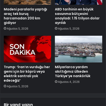
Madeni paralarla yaptığı
ABD tarihinin en büyük
araç tek kuruş
savunma bütçesini
harcamadan 200 km
onayladı: 1.15 trilyon dolar
gidiyor
ayrıldı
Ağustos 5, 2026
Ağustos 5, 2026
Trump: ‘İran’ın vurduğu her
Milyarlarca yardım
gemi için bir köprü veya
akıttığımız ülkeden
elektrik santrali yok
Türkiye’ye nankörlük
edeceğiz’
Ağustos 4, 2026
Ağustos 5, 2026
Bir yanıt yazın