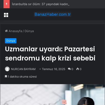
İstanbul’da sır ölüm: 37 yaşındaki kadın savcının evinde ölü bulundu!
Menü
Anasayfa
/
Dünya
Dünya
Uzmanlar uyardı: Pazartesi
sendromu kalp krizi sebebi
NURCAN BAYRAM
Temmuz 16, 2025
0
0
1 dakika okuma süresi