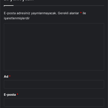
E-posta adresiniz yayınlanmayacak.
Gerekli alanlar
*
ile
işaretlenmişlerdir
Y
o
r
u
m
*
Ad
*
E-posta
*