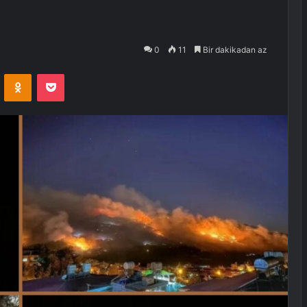
0
11
Bir dakikadan az
VKontakte
Odnoklassniki
Pocket