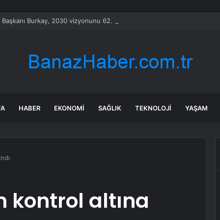
Başkanı Burkay, 2030 vizyonunu 62. Meslek Komitesi ile değerlendirdi
FA
HABER
EKONOMI
SAĞLIK
TEKNOLOJI
YAŞAM
ındı
 kontrol altına