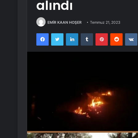
alındı
EMİR KAAN HOŞER
Temmuz 21, 2023
Facebook
Twitter
LinkedIn
Tumblr
Pinterest
Reddit