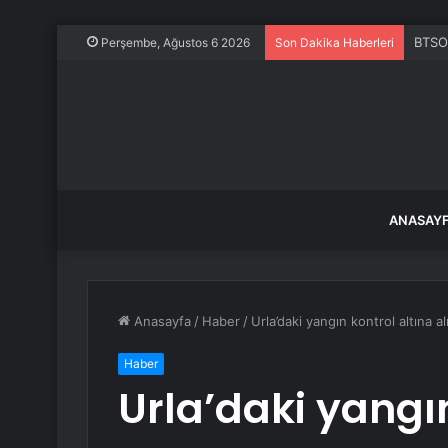
BTSO 
Perşembe, Ağustos 6 2026
Son Dakika Haberleri
ANASAY
Anasayfa
/
Haber
/
Urla’daki yangın kontrol altına al
Haber
Urla’daki yangın