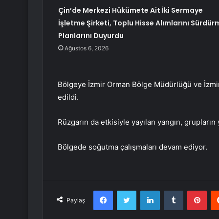
Çin’de Merkezi Hükümete Ait İki Sermaye
İşletme Şirketi, Toplu Hisse Alımlarını Sürdür
Planlarını Duyurdu
Ağustos 6, 2026
Bölgeye İzmir Orman Bölge Müdürlüğü ve İzmir 
edildi.
Rüzgarın da etkisiyle yayılan yangın, grupların 
Bölgede soğutma çalışmaları devam ediyor.
Facebook
Twitter
LinkedIn
Tumblr
Pint
Paylaş