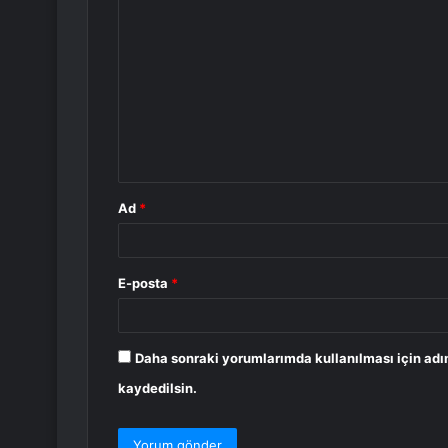
Y
o
r
u
m
*
Ad
*
E-posta
*
Daha sonraki yorumlarımda kullanılması için adı
kaydedilsin.