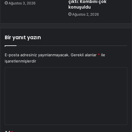
çıktı: Kombini çok
Ağustos 3, 2026
konuşuldu
Ağustos 2, 2026
Bir yanıt yazın
E-posta adresiniz yayınlanmayacak.
Gerekli alanlar
*
ile
işaretlenmişlerdir
Y
o
r
u
m
*