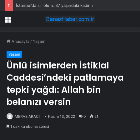
İstanbul’da sır ölüm: 37 yaşındaki kadın savcının evinde ölü bulundu!
Menü
Anasayfa
/
Yaşam
Yaşam
Ünlü isimlerden İstiklal
Caddesi’ndeki patlamaya
tepki yağdı: Allah bin
belanızı versin
MERVE ARACI
Kasım 13, 2022
0
21
1 dakika okuma süresi