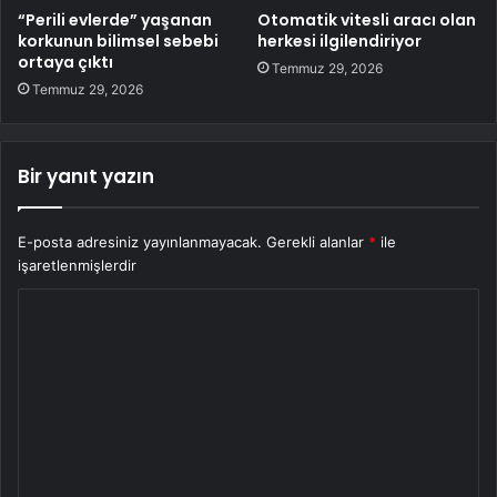
“Perili evlerde” yaşanan
Otomatik vitesli aracı olan
korkunun bilimsel sebebi
herkesi ilgilendiriyor
ortaya çıktı
Temmuz 29, 2026
Temmuz 29, 2026
Bir yanıt yazın
E-posta adresiniz yayınlanmayacak.
Gerekli alanlar
*
ile
işaretlenmişlerdir
Y
o
r
u
m
*