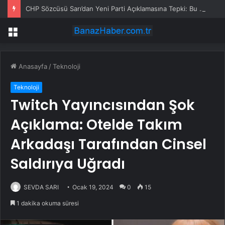
CHP Sözcüsü Sarı’dan Yeni Parti Açıklamasına Tepki: Bu Arkadaşlarımız Koltukçu
Menü
Anasayfa
/
Teknoloji
Teknoloji
Twitch Yayıncısından Şok
Açıklama: Otelde Takım
Arkadaşı Tarafından Cinsel
Saldırıya Uğradı
SEVDA SARI
Ocak 19, 2024
0
15
1 dakika okuma süresi