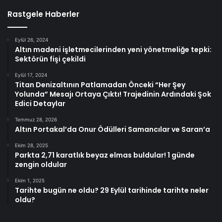
Rastgele Haberler
Eylül 26, 2024
Altın madeni işletmecilerinden yeni yönetmeliğe tepki:
Sektörün fişi çekildi
Eylül 17, 2024
Titan Denizaltının Patlamadan Önceki “Her Şey
Yolunda” Mesajı Ortaya Çıktı! Trajedinin Ardındaki Şok
Edici Detaylar
Temmuz 28, 2026
Altın Portakal’da Onur Ödülleri Samancılar ve Saran’a
Ekim 28, 2025
Parkta 2,71 karatlık beyaz elmas buldular! 1 günde
zengin oldular
Ekim 1, 2025
Tarihte bugün ne oldu? 29 Eylül tarihinde tarihte neler
oldu?