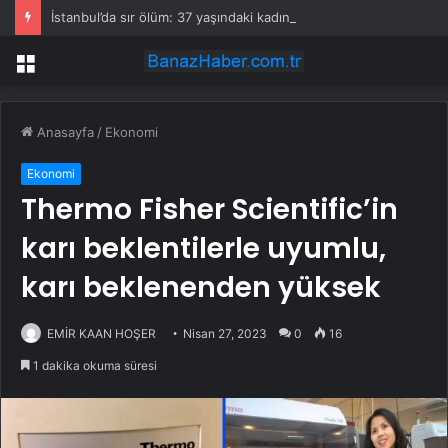
İstanbul’da sır ölüm: 37 yaşındaki kadın savcının evinde ölü bulundu!
Menü
Anasayfa
/
Ekonomi
Ekonomi
Thermo Fisher Scientific’in
karı beklentilerle uyumlu,
karı beklenenden yüksek
EMİR KAAN HOŞER
Nisan 27, 2023
0
16
1 dakika okuma süresi