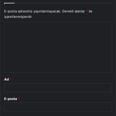
E-posta adresiniz yayınlanmayacak.
Gerekli alanlar
*
ile
işaretlenmişlerdir
Y
o
r
u
m
*
Ad
*
E-posta
*