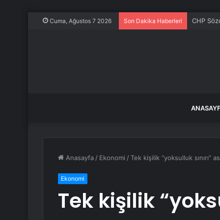
CHP Sözcü
Cuma, Ağustos 7 2026
Son Dakika Haberleri
ANASAY
Anasayfa
/
Ekonomi
/
Tek kişilik “yoksulluk sınırı” a
Ekonomi
Tek kişilik “yoks