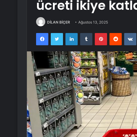
ücreti ikiye katl
DİLAN BİÇER
Ağustos 13, 2025
Facebook
Twitter
LinkedIn
Tumblr
Pinterest
Reddit