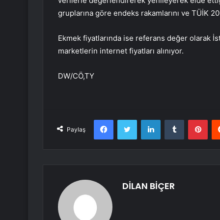
verilerle değerlendirerek yenileyerek elde ett
gruplarına göre endeks rakamlarını ve TÜİK 200
Ekmek fiyatlarında ise referans değer olarak 
marketlerin internet fiyatları alınıyor.
DW/CÖ,TY
Facebook
Twitter
LinkedIn
Tumblr
Pint
Paylaş
DİLAN BİÇER