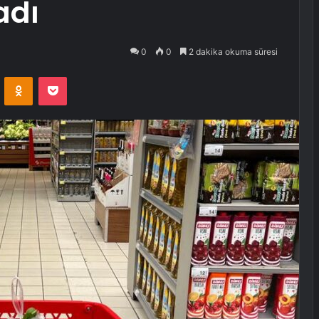
adı
0
0
2 dakika okuma süresi
VKontakte
Odnoklassniki
Pocket