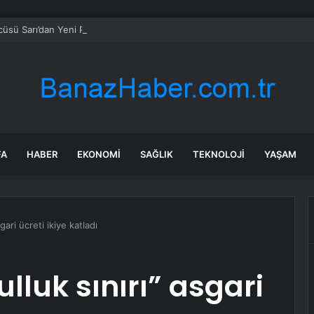
sü Sarı’dan Yeni Parti Açıklamasına Tepki: Bu Arkadaşlarımız Koltukçu
FA
HABER
EKONOMI
SAĞLIK
TEKNOLOJI
YAŞAM
sgari ücreti ikiye katladı
ulluk sınırı” asgari