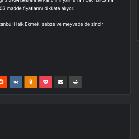
iği BİSAM beslenme kalıbının yanı sıra TÜİK harcama
3 madde fiyatlarını dikkate alıyor.
İstanbul Halk Ekmek, sebze ve meyvede de zincir
erest
Reddit
VKontakte
Odnoklassniki
Pocket
E-Posta ile paylaş
Yazdır