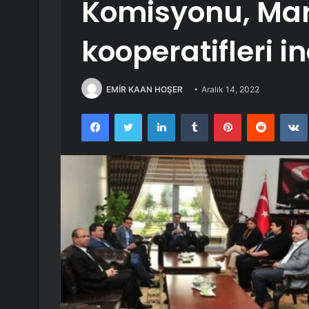
Komisyonu, Mar
kooperatifleri i
EMİR KAAN HOŞER
Aralık 14, 2022
Facebook
Twitter
LinkedIn
Tumblr
Pinterest
Reddit