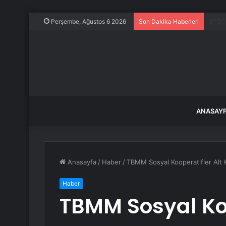
14 ya
Perşembe, Ağustos 6 2026
Son Dakika Haberleri
ANASAY
Anasayfa
/
Haber
/
TBMM Sosyal Kooperatifler Alt K
Haber
TBMM Sosyal Koo