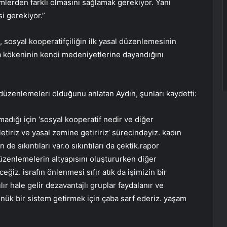
mlerden farklı olmasını sağlamak gerekiyor. Yani
i gerekiyor.”
, sosyal kooperatifçiliğin ilk yasal düzenlemesinin
nda kökeninin kendi medeniyetlerine dayandığını
 düzenlemeleri olduğunu anlatan Aydın, şunları kaydetti:
madığı için ‘sosyal kooperatif nedir ve diğer
şletiriz ve yasal zemine getiririz’ sürecindeyiz. kadın
 de sıkıntıları var.o sıkıntıları da çektik.rapor
 düzenlemelerin altyapısını oluştururken diğer
ğiz. israfın önlenmesi sıfır atık da işimizin bir
r hale gelir dezavantajlı gruplar faydalanır ve
nük bir sistem getirmek için çaba sarf ederiz. yaşam