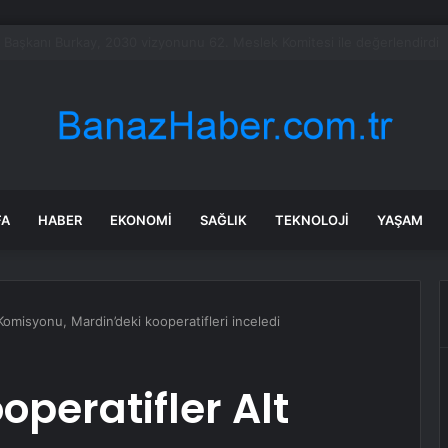
şındaki çocuk savaş uçaklarını alarma geçirdi
FA
HABER
EKONOMI
SAĞLIK
TEKNOLOJI
YAŞAM
omisyonu, Mardin’deki kooperatifleri inceledi
peratifler Alt