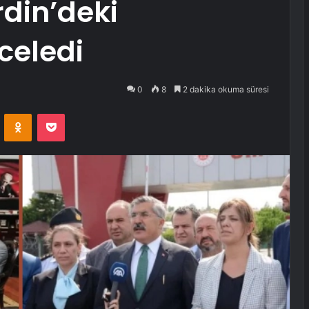
din’deki
nceledi
0
8
2 dakika okuma süresi
VKontakte
Odnoklassniki
Pocket