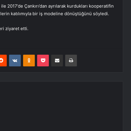
 ile 2017’de Çankırı’dan ayrılarak kurdukları kooperatifin
ülerin katılımıyla bir iş modeline dönüştüğünü söyledi.
i ziyaret etti.
erest
Reddit
VKontakte
Odnoklassniki
Pocket
E-Posta ile paylaş
Yazdır