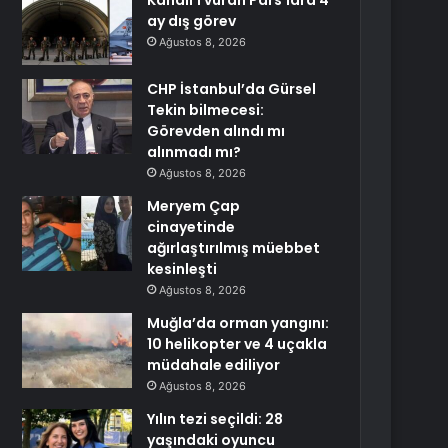
Kandil’i vuran Pars’lara 4
ay dış görev
Ağustos 8, 2026
CHP İstanbul’da Gürsel
Tekin bilmecesi:
Görevden alındı mı
alınmadı mı?
Ağustos 8, 2026
Meryem Çap
cinayetinde
ağırlaştırılmış müebbet
kesinleşti
Ağustos 8, 2026
Muğla’da orman yangını:
10 helikopter ve 4 uçakla
müdahale ediliyor
Ağustos 8, 2026
Yılın tezi seçildi: 28
yaşındaki oyuncu