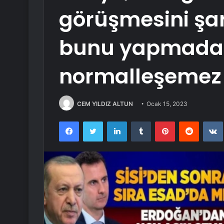
görüşmesini şart
bunu yapmadan 
normalleşemez
CEM YILDIZ ALTUN
Ocak 15, 2023
Facebook
Twitter
LinkedIn
Tumblr
Pinterest
Reddit