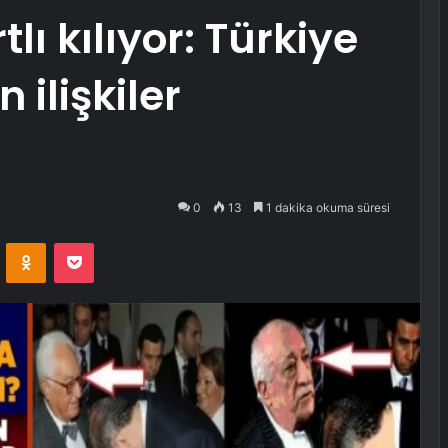
lı kılıyor: Türkiye
ilişkiler
0
13
1 dakika okuma süresi
VKontakte
Odnoklassniki
Pocket