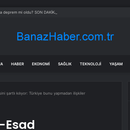
’da deprem mi oldu? SON DAKİKA! 28 Temmuz İstanbul’da az önce nered
FA
HABER
EKONOMI
SAĞLIK
TEKNOLOJI
YAŞAM
 şartlı kılıyor: Türkiye bunu yapmadan ilişkiler
n-Esad