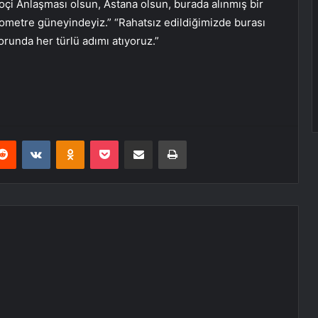
 Soçi Anlaşması olsun, Astana olsun, burada alınmış bir
ilometre güneyindeyiz.” “Rahatsız edildiğimizde burası
runda her türlü adımı atıyoruz.”
erest
Reddit
VKontakte
Odnoklassniki
Pocket
E-Posta ile paylaş
Yazdır