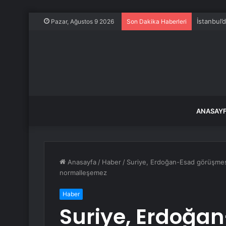
İstanbul
Pazar, Ağustos 9 2026
Son Dakika Haberleri
ANASAY
Anasayfa
/
Haber
/
Suriye, Erdoğan-Esad görüşmesini
normalleşemez
Haber
Suriye, Erdoğa