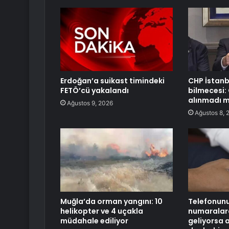
Erdoğan’a suikast timindeki
CHP İstanb
FETÖ’cü yakalandı
bilmecesi:
alınmadı m
Ağustos 9, 2026
Ağustos 8, 
Muğla’da orman yangını: 10
Telefonun
helikopter ve 4 uçakla
numaralar
müdahale ediliyor
geliyorsa 