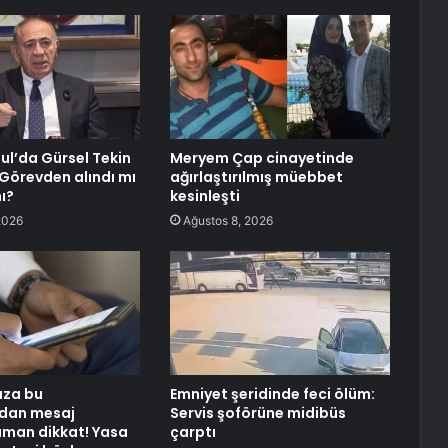
ul’da Gürsel Tekin
Meryem Çap cinayetinde
 Görevden alındı mı
ağırlaştırılmış müebbet
ı?
kesinleşti
2026
Ağustos 8, 2026
uza bu
Emniyet şeridinde feci ölüm:
dan mesaj
Servis şoförüne midibüs
aman dikkat! Yasa
çarptı