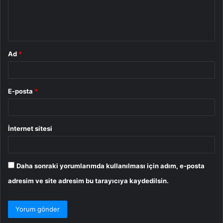
m
*
Ad
*
E-posta
*
İnternet sitesi
Daha sonraki yorumlarımda kullanılması için adım, e-posta
adresim ve site adresim bu tarayıcıya kaydedilsin.