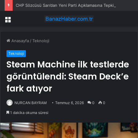
CHP Sözcüsü Sarı’dan Yeni Parti Açıklamasına Tepki: Bu Arkadaşlarımız Koltukçu
Menü
Anasayfa
/
Teknoloji
Teknoloji
Steam Machine ilk testlerde
görüntülendi: Steam Deck’e
fark atıyor
NURCAN BAYRAM
Temmuz 6, 2026
0
0
1 dakika okuma süresi