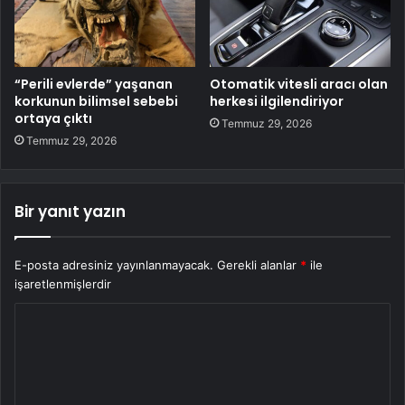
“Perili evlerde” yaşanan
Otomatik vitesli aracı olan
korkunun bilimsel sebebi
herkesi ilgilendiriyor
ortaya çıktı
Temmuz 29, 2026
Temmuz 29, 2026
Bir yanıt yazın
E-posta adresiniz yayınlanmayacak.
Gerekli alanlar
*
ile
işaretlenmişlerdir
Y
o
r
u