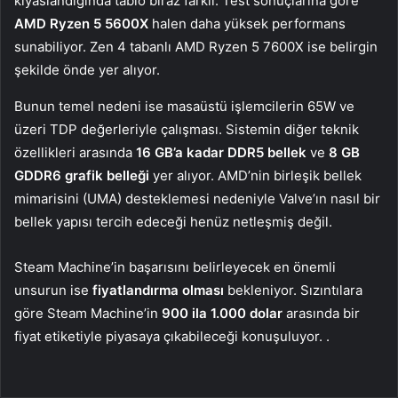
kıyaslandığında tablo biraz farklı. Test sonuçlarına göre
AMD Ryzen 5 5600X
halen daha yüksek performans
sunabiliyor. Zen 4 tabanlı AMD Ryzen 5 7600X ise belirgin
şekilde önde yer alıyor.
Bunun temel nedeni ise masaüstü işlemcilerin 65W ve
üzeri TDP değerleriyle çalışması. Sistemin diğer teknik
özellikleri arasında
16 GB’a kadar DDR5
bellek
ve
8 GB
GDDR6 grafik belleği
yer alıyor. AMD’nin birleşik bellek
mimarisini (UMA) desteklemesi nedeniyle Valve’ın nasıl bir
bellek yapısı tercih edeceği henüz netleşmiş değil.
Steam Machine’in başarısını belirleyecek en önemli
unsurun ise
fiyatlandırma olması
bekleniyor. Sızıntılara
göre Steam Machine’in
900 ila 1.000 dolar
arasında bir
fiyat etiketiyle piyasaya çıkabileceği konuşuluyor. .