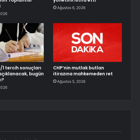
on Toplantısı
yönetimi istifa etti
i
Ağustos 6, 2026
2026
1 tercih sonuçları
CHP’nin mutlak butlan
açıklanacak, bugün
itirazına mahkemeden ret
ı?
Ağustos 5, 2026
2026