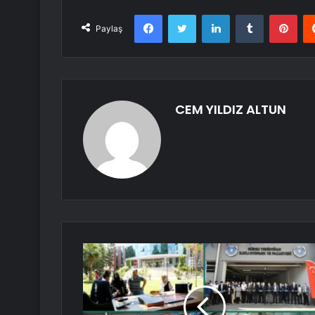
Facebook
Twitter
LinkedIn
Tumblr
Pint
Paylaş
CEM YILDIZ ALTUN