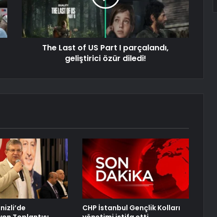
The Last of US Part I parçalandı,
geliştirici özür diledi!
nizli’de
CHP İstanbul Gençlik Kolları