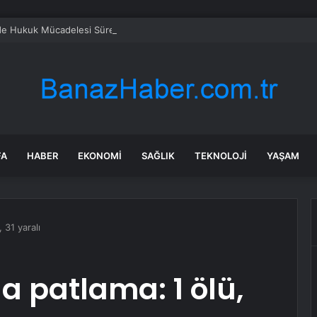
e Hukuk Mücadelesi Sürekli
FA
HABER
EKONOMI
SAĞLIK
TEKNOLOJI
YAŞAM
 31 yaralı
a patlama: 1 ölü,