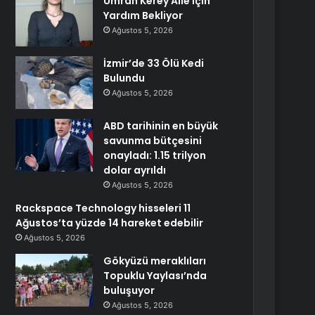
Ümran Kerey Aile İçin
Yardım Bekliyor
Ağustos 5, 2026
İzmir’de 33 Ölü Kedi
Bulundu
Ağustos 5, 2026
ABD tarihinin en büyük
savunma bütçesini
onayladı: 1.15 trilyon
dolar ayrıldı
Ağustos 5, 2026
Rackspace Technology hisseleri 11
Ağustos’ta yüzde 14 hareket edebilir
Ağustos 5, 2026
Gökyüzü meraklıları
Topuklu Yaylası’nda
buluşuyor
Ağustos 5, 2026