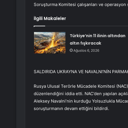
Soruşturma Komitesi çalışanları ve operasyon se
İlgili Makaleler
Türkiye’nin 11 ilinin altından
altın fışkıracak
Ağustos 6, 2026
SALDIRIDA UKRAYNA VE NAVALNI’NİN PARMAK
Rusya Ulusal Terörle Mücadele Komitesi (NAC), 
düzenlendiğini iddia etti. NAC’den yapılan açık
Aleksey Navalni’nin kurduğu Yolsuzlukla Mücadele
soruşturmanın devam ettiğini bildirdi.