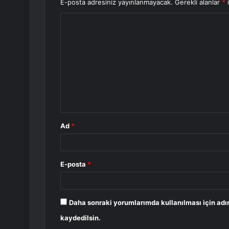
E-posta adresiniz yayınlanmayacak.
Gerekli alanlar
*
i
Y
o
r
u
m
*
Ad
*
E-posta
*
Daha sonraki yorumlarımda kullanılması için adı
kaydedilsin.