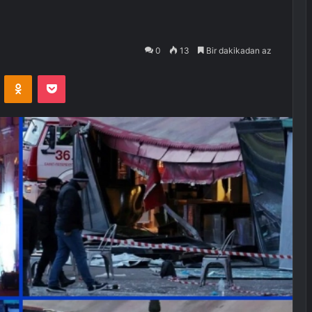
0
13
Bir dakikadan az
VKontakte
Odnoklassniki
Pocket