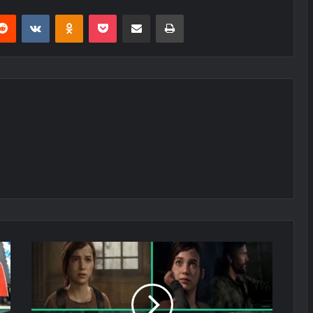
erest
Reddit
VKontakte
Odnoklassniki
Pocket
E-Posta ile paylaş
Yazdır