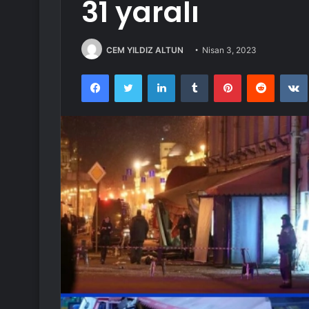
31 yaralı
CEM YILDIZ ALTUN
Nisan 3, 2023
Facebook
Twitter
LinkedIn
Tumblr
Pinterest
Reddit