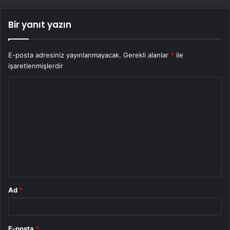
Bir yanıt yazın
E-posta adresiniz yayınlanmayacak.
Gerekli alanlar
*
ile
işaretlenmişlerdir
Y
o
r
u
m
*
Ad
*
E-posta
*