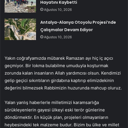
Hayatını Kaybetti
Ağustos 10, 2026
Antalya-Alanya Otoyolu Projesi’nde
Çalışmalar Devam Ediyor
Ağustos 10, 2026
Yakın coğrafyamızda mübarek Ramazan ayı hiç iç açıcı
geçmiyor. Bir lokma bulabilme umuduyla koşturmak
zorunda kalan insanların Allah yardımcısı olsun. Kendimizi
gelip geçici sıkıntıların girdabına kaptırıp elimizdekinin
değerini bilmezsek Rabbimizin huzurunda mahcup oluruz.
Yalan yanlış haberlerle milletimizi karamsarlığa
sürükleyenlerin gayesi ülkeyi eski terör günlerine
döndürmektir. En küçük plan, projeleri olmayanların
heybesindeki tek malzeme budur. Bizim bu ülke ve millet