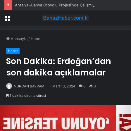
Antalya-Alanya Otoyolu Projesi’nde Çalışmalar Devam Ediyor
Menü
Anasayfa
/
Haber
Haber
Son Dakika: Erdoğan’dan
son dakika açıklamalar
NURCAN BAYRAM
Mart 13, 2024
0
0
1 dakika okuma süresi