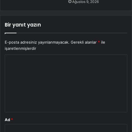
Ağustos 9, 2026
Bir yanıt yazın
E-posta adresiniz yayınlanmayacak.
Gerekli alanlar
*
ile
işaretlenmişlerdir
Y
o
r
u
m
*
Ad
*