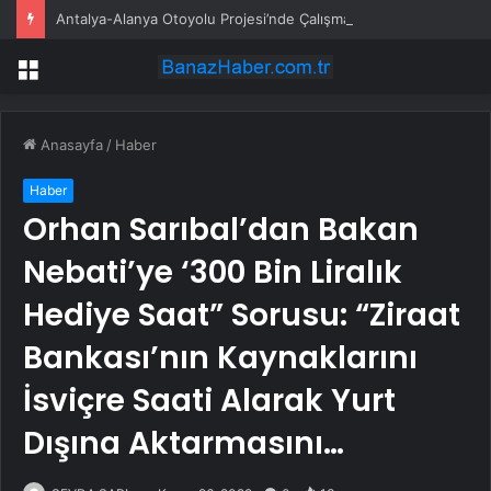
Antalya-Alanya Otoyolu Projesi’nde Çalışmalar Devam Ediyor
Menü
Anasayfa
/
Haber
Haber
Orhan Sarıbal’dan Bakan
Nebati’ye ‘300 Bin Liralık
Hediye Saat” Sorusu: “Ziraat
Bankası’nın Kaynaklarını
İsviçre Saati Alarak Yurt
Dışına Aktarmasını…