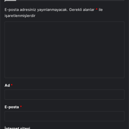
E-posta adresiniz yayınlanmayacak.
Gerekli alanlar
*
ile
işaretlenmişlerdir
Y
o
r
u
m
*
Ad
*
E-posta
*
İnternet sitesi