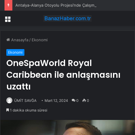
Antalya-Alanya Otoyolu Projesi’nde Çalışmalar Devam Ediyor
Menü
Anasayfa
/
Ekonomi
Ekonomi
OneSpaWorld Royal
Caribbean ile anlaşmasını
uzattı
ÜMİT SAVĞA
Mart 12, 2024
0
0
1 dakika okuma süresi