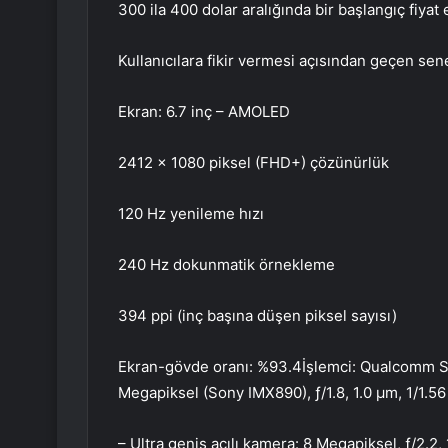
300 ila 400 dolar aralığında bir başlangıç fiyat
Kullanıcılara fikir vermesi açısından geçen sen
Ekran: 6.7 inç – AMOLED
2412 x 1080 piksel (FHD+) çözünürlük
120 Hz yenileme hızı
240 Hz dokunmatik örnekleme
394 ppi (inç başına düşen piksel sayısı)
Ekran-gövde oranı: %93.4İşlemci: Qualcomm S
Megapiksel (Sony IMX890), ƒ/1.8, 1.0 µm, 1/1.56
– Ultra geniş açılı kamera: 8 Megapiksel, ƒ/2.2, 