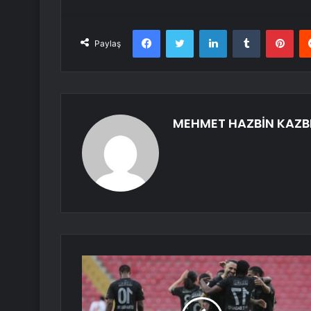
Facebook
Twitter
LinkedIn
Tumblr
Pint
Paylaş
MEHMET HAZBİN KAZB