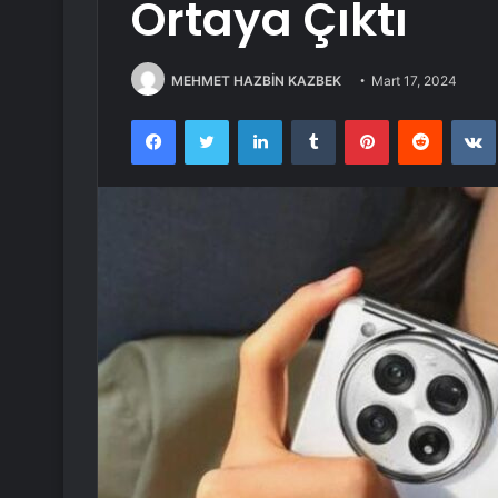
Ortaya Çıktı
MEHMET HAZBİN KAZBEK
Mart 17, 2024
Facebook
Twitter
LinkedIn
Tumblr
Pinterest
Reddit