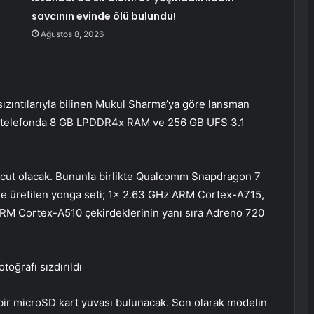
savcının evinde ölü bulundu!
Ağustos 8, 2026
zıntılarıyla bilinen Mukul Sharma’ya göre lansman
llı telefonda 8 GB LPDDR4x RAM ve 256 GB UFS 3.1
cut olacak. Bununla birlikte Qualcomm Snapdragon 7
le üretilen yonga seti; 1x 2.63 GHz ARM Cortex-A715,
M Cortex-A510 çekirdeklerinin yanı sıra Adreno 720
toğrafı sızdırıldı
ir microSD kart yuvası bulunacak. Son olarak modelin