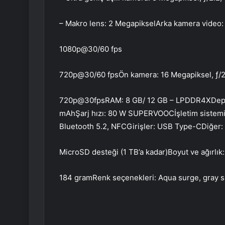
– Makro lens: 2 MegapikselArka kamera video
1080p@30/60 fps
720p@30/60 fpsÖn kamera: 16 Megapiksel, ƒ/2
720p@30fpsRAM: 8 GB/ 12 GB – LPDDR4XDepol
mAhŞarj hızı: 80 W SUPERVOOCİşletim sistemi:
Bluetooth 5.2, NFCGirişler: USB Type-CDiğer: 
MicroSD desteği (1 TB’a kadar)Boyut ve ağırlı
184 gramRenk seçenekleri: Aqua surge, gray 