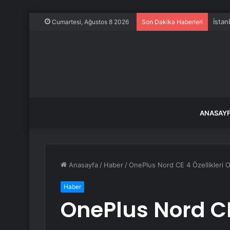
İstan
Cumartesi, Ağustos 8 2026
Son Dakika Haberleri
ANASAY
Anasayfa
/
Haber
/
OnePlus Nord CE 4 Özellikleri O
Haber
OnePlus Nord CE 