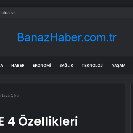
bul’da sır ölüm: 37 yaşındaki kadın savcının evinde ölü bulundu!
FA
HABER
EKONOMI
SAĞLIK
TEKNOLOJI
YAŞAM
rtaya Çıktı
4 Özellikleri