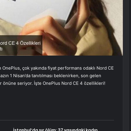
ren OnePlus, çok yakında fiyat performans odaklı Nord CE
hazın 1 Nisan’da tanıtılması beklenirken, son gelen
ler önüne seriyor. İşte OnePlus Nord CE 4 özellikleri!
:
İstanbul’da sır ölüm: 37 yaşındaki kadın