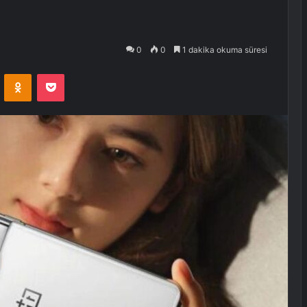
0
0
1 dakika okuma süresi
VKontakte
Odnoklassniki
Pocket