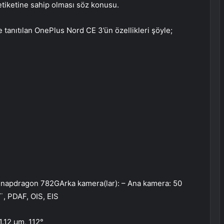
 etiketine sahip olması söz konusu.
e tanıtılan OnePlus Nord CE 3’ün özellikleri şöyle;
napdragon 782GArka kamera(lar): – Ana kamera: 50
¨, PDAF, OIS, EIS
1.12 µm, 112°