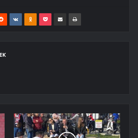
erest
Reddit
VKontakte
Odnoklassniki
Pocket
E-Posta ile paylaş
Yazdır
EK