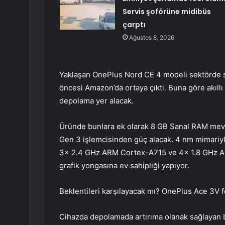
Servis şoförüne midibüs
çarptı
Ağustos 8, 2026
Yaklaşan OnePlus Nord CE 4 modeli sektörde sı
öncesi Amazon’da ortaya çıktı. Buna göre akı
depolama yer alacak.
Üründe bunlara ek olarak 8 GB Sanal RAM mev
Gen 3 işlemcisinden güç alacak. 4 nm mimariy
3x 2.4 GHz ARM Cortex-A715 ve 4x 1.8 GHz AR
grafik yongasına ev sahipliği yapıyor.
Beklentileri karşılayacak mı? OnePlus Ace 3V fo
Cihazda depolamada artırıma olanak sağlayan b