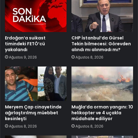
Erdoğan’a suikast
CHP İstanbul’da Gürsel
timindeki FETÖ’cü
Tekin bilmecesi: Görevden
yakalandı
alındı mı alınmadı mı?
Ağustos 9, 2026
Ağustos 8, 2026
Meryem Çap cinayetinde
Muğla’da orman yangını: 10
ağırlaştırılmış müebbet
helikopter ve 4 uçakla
kesinleşti
müdahale ediliyor
Ağustos 8, 2026
Ağustos 8, 2026