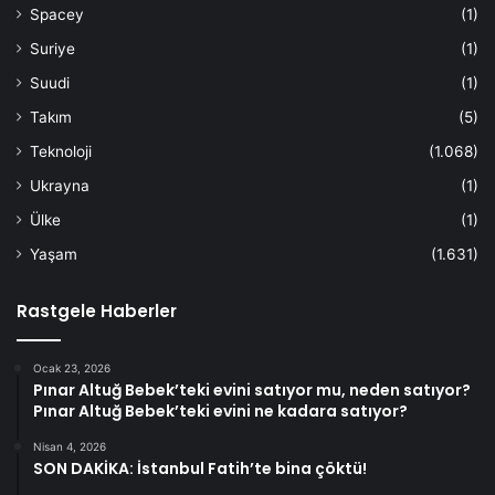
Spacey
(1)
Suriye
(1)
Suudi
(1)
Takım
(5)
Teknoloji
(1.068)
Ukrayna
(1)
Ülke
(1)
Yaşam
(1.631)
Rastgele Haberler
Ocak 23, 2026
Pınar Altuğ Bebek’teki evini satıyor mu, neden satıyor?
Pınar Altuğ Bebek’teki evini ne kadara satıyor?
Nisan 4, 2026
SON DAKİKA: İstanbul Fatih’te bina çöktü!