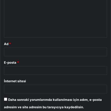
o
r
u
m
*
Ad
*
E-posta
*
İnternet sitesi
Daha sonraki yorumlarımda kullanılması için adım, e-posta
adresim ve site adresim bu tarayıcıya kaydedilsin.