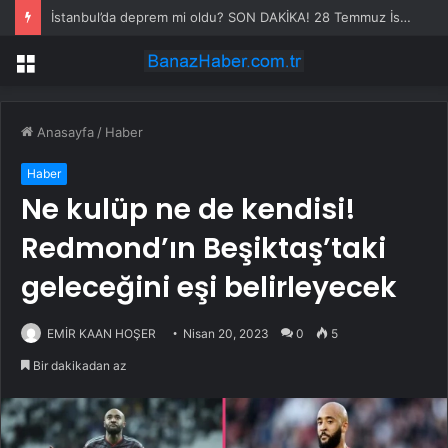
İstanbul’da deprem mi oldu? SON DAKİKA! 28 Temmuz İstanbul’da az önce nerede deprem oldu?
Menü
Anasayfa
/
Haber
Haber
Ne kulüp ne de kendisi!
Redmond’ın Beşiktaş’taki
geleceğini eşi belirleyecek
EMİR KAAN HOŞER
Nisan 20, 2023
0
5
Bir dakikadan az