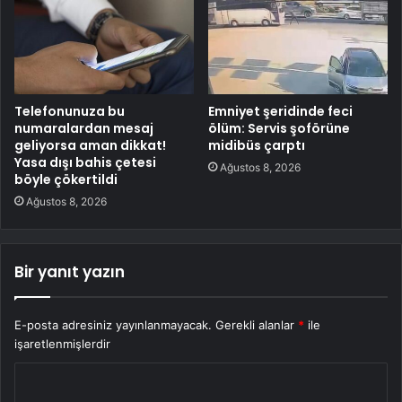
Telefonunuza bu
Emniyet şeridinde feci
numaralardan mesaj
ölüm: Servis şoförüne
geliyorsa aman dikkat!
midibüs çarptı
Yasa dışı bahis çetesi
Ağustos 8, 2026
böyle çökertildi
Ağustos 8, 2026
Bir yanıt yazın
E-posta adresiniz yayınlanmayacak.
Gerekli alanlar
*
ile
işaretlenmişlerdir
Y