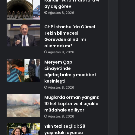
Kandil’i vuran Pars’lara 4
ay dış görev
Ağustos 8, 2026
CHP İstanbul’da Gürsel
Tekin bilmecesi:
Görevden alındı mı
alınmadı mı?
Ağustos 8, 2026
Meryem Çap
cinayetinde
ağırlaştırılmış müebbet
kesinleşti
Ağustos 8, 2026
Muğla’da orman yangını:
10 helikopter ve 4 uçakla
müdahale ediliyor
Ağustos 8, 2026
Yılın tezi seçildi: 28
yaşındaki oyuncu