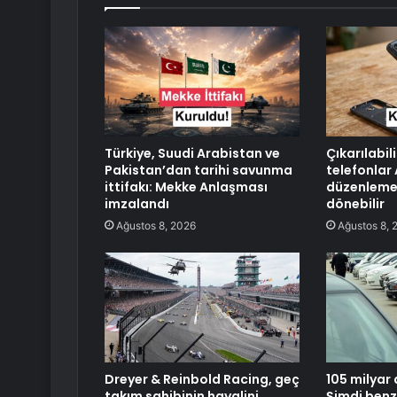
Türkiye, Suudi Arabistan ve
Çıkarılabil
Pakistan’dan tarihi savunma
telefonlar 
ittifakı: Mekke Anlaşması
düzenlemes
imzalandı
dönebilir
Ağustos 8, 2026
Ağustos 8, 
Dreyer & Reinbold Racing, geç
105 milyar 
takım sahibinin hayalini
Şimdi benzi