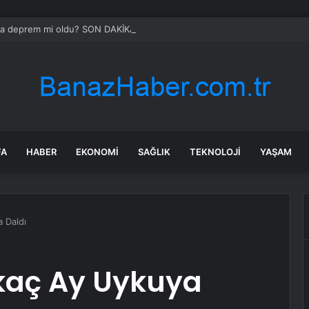
’da deprem mi oldu? SON DAKİKA! 28 Temmuz İstanbul’da az önce nered
FA
HABER
EKONOMI
SAĞLIK
TEKNOLOJI
YAŞAM
 Daldı
rkaç Ay Uykuya