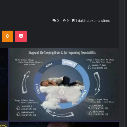
0
9
1 dakika okuma süresi
VKontakte
Odnoklassniki
Pocket