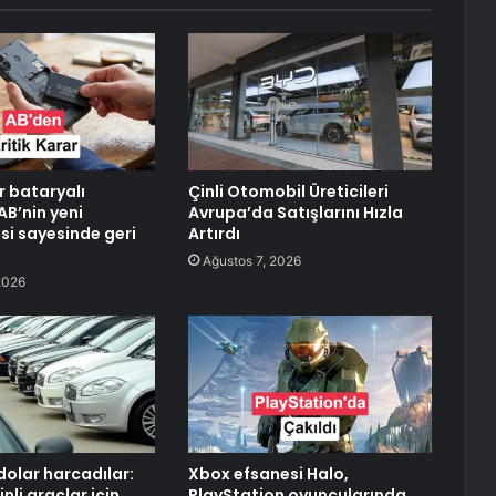
ir bataryalı
Çinli Otomobil Üreticileri
AB’nin yeni
Avrupa’da Satışlarını Hızla
i sayesinde geri
Artırdı
Ağustos 7, 2026
2026
dolar harcadılar:
Xbox efsanesi Halo,
nli araçlar için
PlayStation oyuncularında