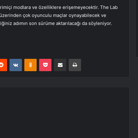
rimiçi modlara ve özelliklere erişemeyecektir. The Lab
ğ üzerinden çok oyunculu maçlar oynayabilecek ve
iğiniz adımın son sürüme aktarılacağı da söyleniyor.
erest
Reddit
VKontakte
Odnoklassniki
Pocket
E-Posta ile paylaş
Yazdır