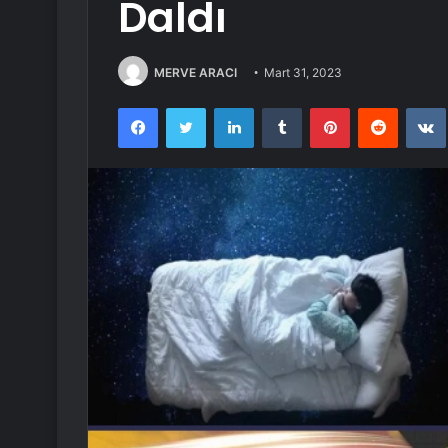
Daldı
MERVE ARACI
Mart 31, 2023
Facebook
Twitter
LinkedIn
Tumblr
Pinterest
Reddit