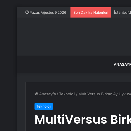
İstanbul
Pazar, Ağustos 9 2026
Son Dakika Haberleri
ANASAY
Anasayfa
/
Teknoloji
/
MultiVersus Birkaç Ay Uykuya
Teknoloji
MultiVersus Bi