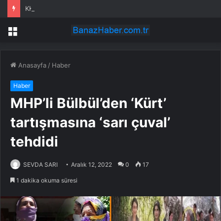
KKTC Cumhurbaşkanı Erhürman, Azerbaycan Dostluk Grubu Başkanları ve Heyetlerini Kabul Etti
Menü
Anasayfa
/
Haber
Haber
MHP’li Bülbül’den ‘Kürt’
tartışmasına ‘sarı çuval’
tehdidi
SEVDA SARI
Aralık 12, 2022
0
17
1 dakika okuma süresi