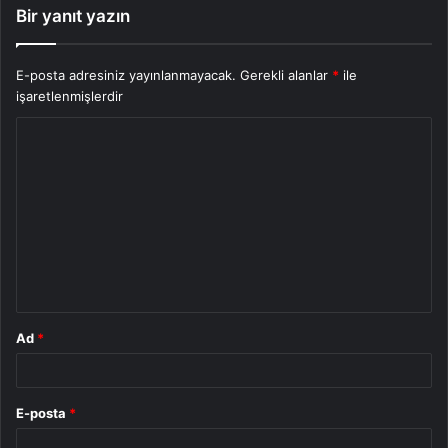
Bir yanıt yazın
E-posta adresiniz yayınlanmayacak.
Gerekli alanlar
*
ile
işaretlenmişlerdir
Y
o
r
u
m
*
Ad
*
E-posta
*