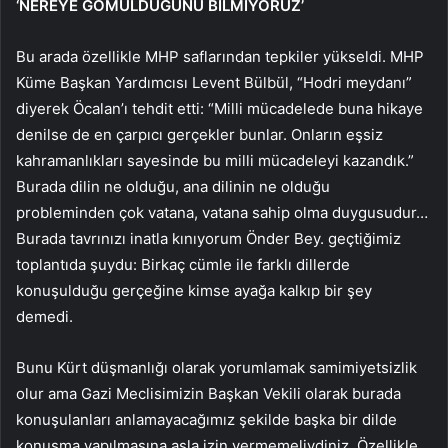
‘NEREYE GÖMÜLDÜĞÜNÜ BİLMİYORUZ’
Bu arada özellikle MHP saflarından tepkiler yükseldi. MHP
Küme Başkan Yardımcısı Levent Bülbül, “Hodri meydanı”
diyerek Öcalan’ı tehdit etti: “Milli mücadelede buna hikaye
denilse de en çarpıcı gerçekler bunlar. Onların eşsiz
kahramanlıkları sayesinde bu milli mücadeleyi kazandık.”
Burada dilin ne olduğu, ana dilinin ne olduğu
probleminden çok vatana, vatana sahip olma duygusudur…
Burada tavrınızı inatla kınıyorum Önder Bey. geçtiğimiz
toplantıda şuydu: Birkaç cümle ile farklı dillerde
konuşulduğu gerçeğine kimse ayağa kalkıp bir şey
demedi.
Bunu Kürt düşmanlığı olarak yorumlamak samimiyetsizlik
olur ama Gazi Meclisimizin Başkan Vekili olarak burada
konuşulanları anlamayacağımız şekilde başka bir dilde
konuşma yapılmasına asla izin vermemeliydiniz. Özellikle