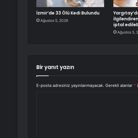
İzmir’de 33 Ölü Kedi Bulundu
Yargıtay’da
ilgilendire
Ağustos 5, 2026
iptal edile
Ağustos 5, 
Bir yanıt yazın
E-posta adresiniz yayınlanmayacak.
Gerekli alanlar
*
i
Y
o
r
u
m