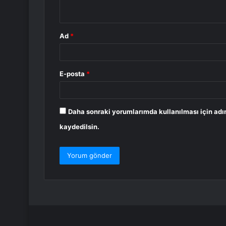
*
Ad
*
E-posta
*
Daha sonraki yorumlarımda kullanılması için adı
kaydedilsin.