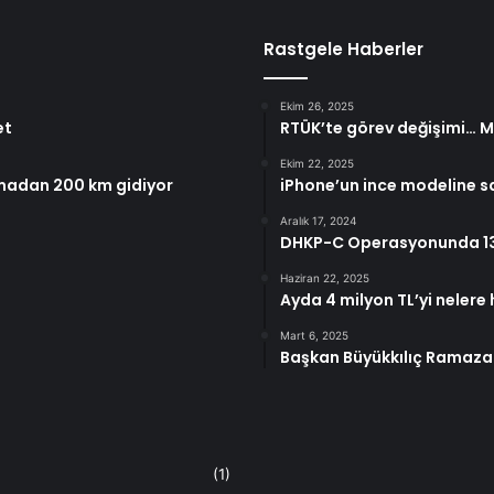
Rastgele Haberler
Ekim 26, 2025
et
RTÜK’te görev değişimi… M
Ekim 22, 2025
amadan 200 km gidiyor
iPhone’un ince modeline sa
Aralık 17, 2024
DHKP-C Operasyonunda 13 
Haziran 22, 2025
Ayda 4 milyon TL’yi nelere 
Mart 6, 2025
Başkan Büyükkılıç Ramazan’
(1)