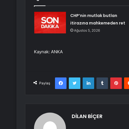
CHP’nin mutlak butlan
itirazına mahkemeden ret
Ağustos 5, 2026
Kaynak: ANKA
Facebook
Twitter
LinkedIn
Tumblr
Pint
Paylaş
DİLAN BİÇER