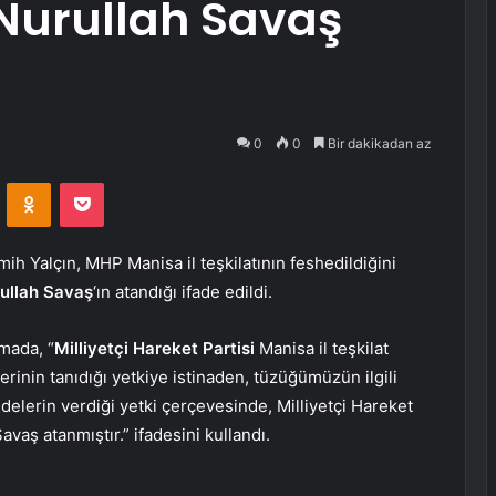
 Nurullah Savaş
0
0
Bir dakikadan az
VKontakte
Odnoklassniki
Pocket
 Yalçın, MHP Manisa il teşkilatının feshedildiğini
ullah Savaş
‘ın atandığı ifade edildi.
mada, “
Milliyetçi Hareket Partisi
Manisa il teşkilat
rinin tanıdığı yetkiye istinaden, tüzüğümüzün ilgili
delerin verdiği yetki çerçevesinde, Milliyetçi Hareket
avaş atanmıştır.” ifadesini kullandı.