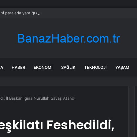
i paralarla yaptığı araç tek kuruş harcamadan 200 km gidiyor
FA
HABER
EKONOMI
SAĞLIK
TEKNOLOJI
YAŞAM
di, İl Başkanlığına Nurullah Savaş Atandı
şkilatı Feshedildi,