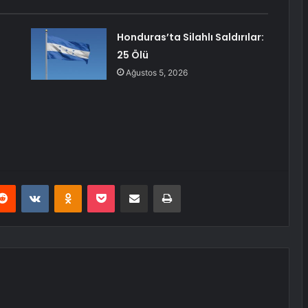
Honduras’ta Silahlı Saldırılar:
25 Ölü
Ağustos 5, 2026
erest
Reddit
VKontakte
Odnoklassniki
Pocket
E-Posta ile paylaş
Yazdır