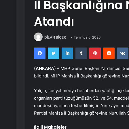
İl Başkanlığına
Atandı
DİLAN BİÇER
Temmuz 6, 2026
Facebook
Twitter
LinkedIn
Tumblr
Pinterest
Reddit
(ANKARA)
– MHP Genel Başkan Yardımcısı Semih
bildirdi. MHP Manisa İl Başkanlığı görevine
Nur
Yalçın, sosyal medya hesabından yaptığı açıkla
organları parti tüzüğümüzün 52. ve 54. maddele
maddesi uyarınca feshedilmiştir. Yine aynı mad
Partisi Manisa İl Başkanlığı görevine Nurullah S
İlgili Makaleler