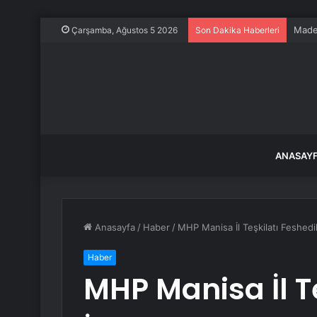
Maden
Çarşamba, Ağustos 5 2026
Son Dakika Haberleri
ANASAY
Anasayfa
/
Haber
/
MHP Manisa İl Teşkilatı Feshedil
Haber
MHP Manisa İl Te