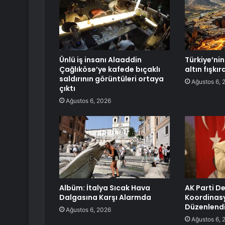
Ünlü iş insanı Alaaddin
Türkiye’nin 
Çağlıköse’ye kafede bıçaklı
altın fışkı
saldırının görüntüleri ortaya
Ağustos 6, 
çıktı
Ağustos 6, 2026
Albüm: İtalya Sıcak Hava
AK Parti De
Dalgasına Karşı Alarmda
Koordinasy
Düzenlend
Ağustos 6, 2026
Ağustos 6, 