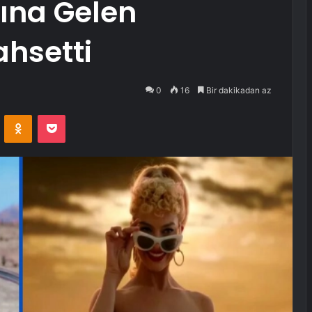
ına Gelen
hsetti
0
16
Bir dakikadan az
VKontakte
Odnoklassniki
Pocket