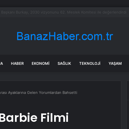
şındaki çocuk savaş uçaklarını alarma geçirdi
FA
HABER
EKONOMI
SAĞLIK
TEKNOLOJI
YAŞAM
nrası Ayaklarına Gelen Yorumlardan Bahsetti
Barbie Filmi