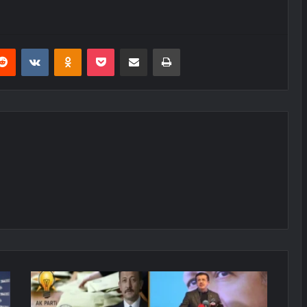
erest
Reddit
VKontakte
Odnoklassniki
Pocket
E-Posta ile paylaş
Yazdır