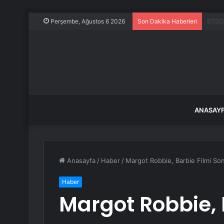
14 ya
Perşembe, Ağustos 6 2026
Son Dakika Haberleri
ANASAY
Anasayfa
/
Haber
/
Margot Robbie, Barbie Filmi So
Haber
Margot Robbie, 