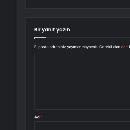
Bir yanıt yazın
E-posta adresiniz yayınlanmayacak.
Gerekli alanlar
*
i
Y
o
r
u
m
*
Ad
*