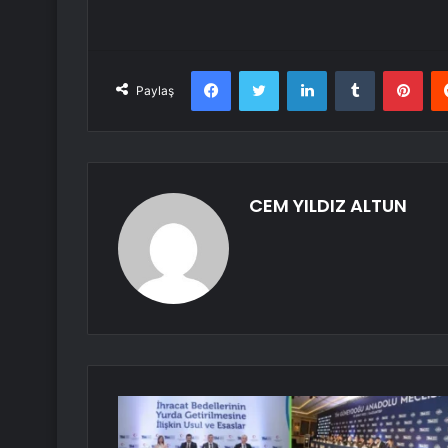
Facebook
Twitter
LinkedIn
Tumblr
Pint
Paylaş
CEM YILDIZ ALTUN