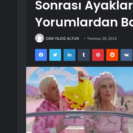
Sonrası Ayaklar
Yorumlardan Ba
CEM YILDIZ ALTUN
Temmuz 26, 2023
Facebook
Twitter
LinkedIn
Tumblr
Pinterest
Reddit