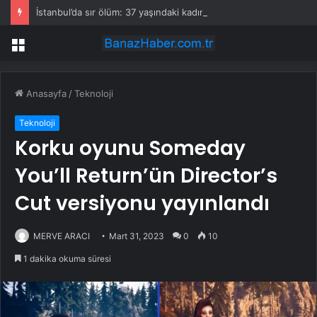
İstanbul’da sır ölüm: 37 yaşındaki kadın savcının evinde ölü bulundu!
Menü
Anasayfa
/
Teknoloji
Teknoloji
Korku oyunu Someday
You’ll Return’ün Director’s
Cut versiyonu yayınlandı
MERVE ARACI
Mart 31, 2023
0
10
1 dakika okuma süresi