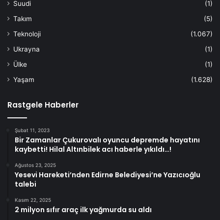
Suudi
(1)
Takım
(5)
Teknoloji
(1.067)
Ukrayna
(1)
Ülke
(1)
Yaşam
(1.628)
Rastgele Haberler
Şubat 11, 2023
Bir Zamanlar Çukurovalı oyuncu depremde hayatını
kaybetti! Hilal Altınbilek acı haberle yıkıldı…!
Ağustos 23, 2025
Yesevi Hareketi’nden Edirne Belediyesi’ne Yazıcıoğlu
talebi
Kasım 22, 2025
2 milyon sıfır araç ilk yağmurda su aldı