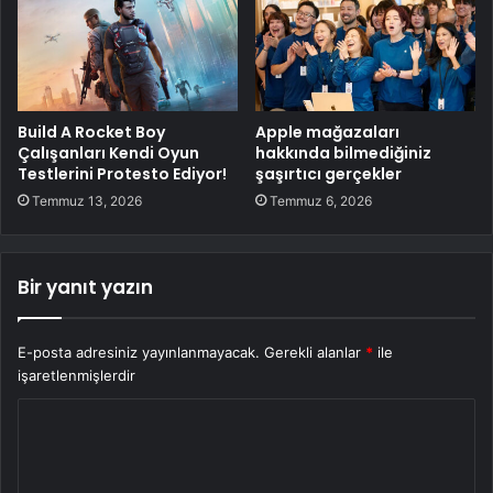
Build A Rocket Boy
Apple mağazaları
Çalışanları Kendi Oyun
hakkında bilmediğiniz
Testlerini Protesto Ediyor!
şaşırtıcı gerçekler
Temmuz 13, 2026
Temmuz 6, 2026
Bir yanıt yazın
E-posta adresiniz yayınlanmayacak.
Gerekli alanlar
*
ile
işaretlenmişlerdir
Y
o
r