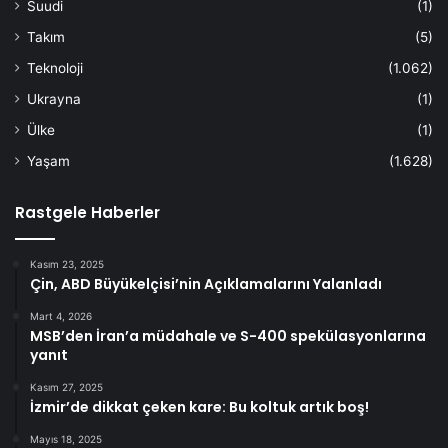
Suudi
(1)
Takım
(5)
Teknoloji
(1.062)
Ukrayna
(1)
Ülke
(1)
Yaşam
(1.628)
Rastgele Haberler
Kasım 23, 2025
Çin, ABD Büyükelçisi’nin Açıklamalarını Yalanladı
Mart 4, 2026
MSB’den İran’a müdahale ve S-400 spekülasyonlarına
yanıt
Kasım 27, 2025
İzmir’de dikkat çeken kare: Bu koltuk artık boş!
Mayıs 18, 2025