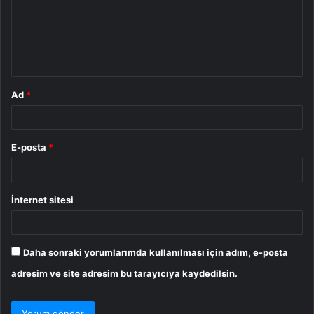
u
m
*
Ad
*
E-posta
*
İnternet sitesi
Daha sonraki yorumlarımda kullanılması için adım, e-posta
adresim ve site adresim bu tarayıcıya kaydedilsin.