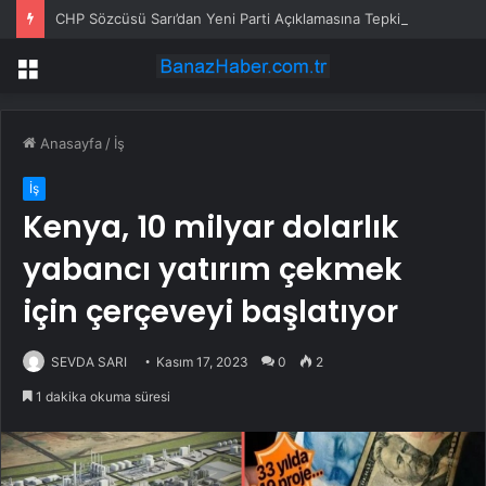
CHP Sözcüsü Sarı’dan Yeni Parti Açıklamasına Tepki: Bu Arkadaşlarımız Koltukçu
Menü
Anasayfa
/
İş
İş
Kenya, 10 milyar dolarlık
yabancı yatırım çekmek
için çerçeveyi başlatıyor
SEVDA SARI
Kasım 17, 2023
0
2
1 dakika okuma süresi