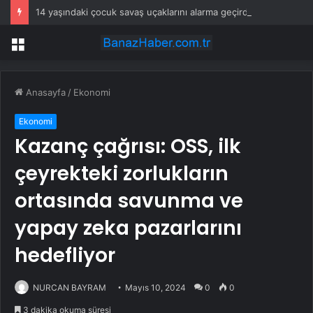
14 yaşındaki çocuk savaş uçaklarını alarma geçirdi
Menü
Anasayfa
/
Ekonomi
Ekonomi
Kazanç çağrısı: OSS, ilk
çeyrekteki zorlukların
ortasında savunma ve
yapay zeka pazarlarını
hedefliyor
NURCAN BAYRAM
Mayıs 10, 2024
0
0
3 dakika okuma süresi