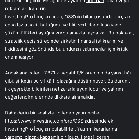
bir teklif değildir. Feragat detaylarına
buradan
bakın veya
reklamları kaldırın
InvestingPro İpuçları’ndan, OSS’nin bilançosunda borçtan
daha fazla nakit tuttuğunu ve likit varlıkların kısa vadeli
yükümlülükleri aştığını vurgulamakta fayda var. Bu noktalar,
stratejik geçiş sürecinde şirketin finansal istikrarını ve
likiditesini göz önünde bulunduran yatırımcılar için kritik
önem taşıyor.
Ancak analistler, -7,87’lik negatif F/K oranının da yansıttığı
gibi, şirketin bu yıl kârlı olacağını düşünmüyor. Bu durum,
ilk çeyrekte bildirilen net zararla uyumludur ve yatırım
değerlendirmelerinde dikkate alınmalıdır.
Daha derin bir analizle ilgilenen yatırımcılar
https://www.investing.com/pro/OSS adresinde ek
InvestingPro İpuçları bulabilirler. Yatırım kararlarına
yardımcı olacak kapsamlı bir ipucu listesi içeren