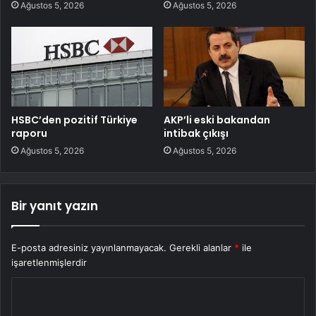
Ağustos 5, 2026
Ağustos 5, 2026
HSBC’den pozitif Türkiye
AKP’li eski bakandan
raporu
intibak çıkışı
Ağustos 5, 2026
Ağustos 5, 2026
Bir yanıt yazın
E-posta adresiniz yayınlanmayacak.
Gerekli alanlar
*
ile
işaretlenmişlerdir
Y
o