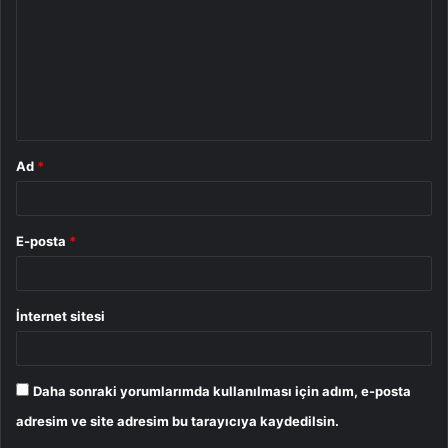
r
u
m
*
Ad
*
E-posta
*
İnternet sitesi
Daha sonraki yorumlarımda kullanılması için adım, e-posta
adresim ve site adresim bu tarayıcıya kaydedilsin.