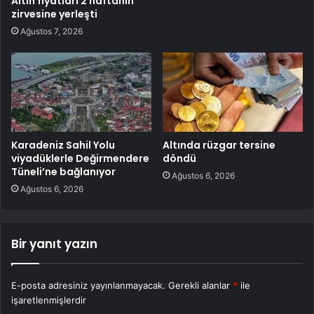
Altın fiyatları 2 haftanın
zirvesine yerleşti
Ağustos 7, 2026
Karadeniz Sahil Yolu
Altında rüzgar tersine
viyadüklerle Değirmendere
döndü
Tüneli’ne bağlanıyor
Ağustos 6, 2026
Ağustos 6, 2026
Bir yanıt yazın
E-posta adresiniz yayınlanmayacak.
Gerekli alanlar
*
ile
işaretlenmişlerdir