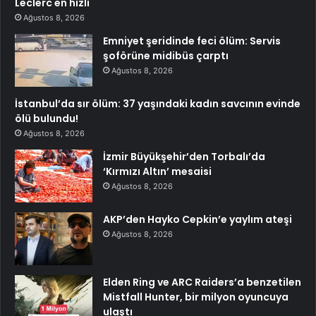
Leclerc en hızlı
Ağustos 8, 2026
Emniyet şeridinde feci ölüm: Servis
şoförüne midibüs çarptı
Ağustos 8, 2026
İstanbul’da sır ölüm: 37 yaşındaki kadın savcının evinde
ölü bulundu!
Ağustos 8, 2026
İzmir Büyükşehir’den Torbalı’da
‘Kırmızı Altın’ mesaisi
Ağustos 8, 2026
AKP’den Hayko Cepkin’e yaylım ateşi
Ağustos 8, 2026
Elden Ring ve ARC Raiders’a benzetilen
Mistfall Hunter, bir milyon oyuncuya
ulaştı