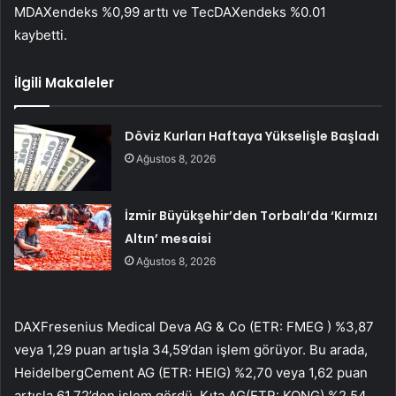
MDAX
endeks %0,99 arttı ve
TecDAX
endeks %0.01
kaybetti.
İlgili Makaleler
Döviz Kurları Haftaya Yükselişle Başladı
Ağustos 8, 2026
İzmir Büyükşehir’den Torbalı’da ‘Kırmızı
Altın’ mesaisi
Ağustos 8, 2026
DAX
Fresenius Medical Deva AG & Co (ETR:
FMEG
) %3,87
veya 1,29 puan artışla 34,59’dan işlem görüyor. Bu arada,
HeidelbergCement AG (ETR:
HEIG
) %2,70 veya 1,62 puan
artışla 61,72’den işlem gördü.
Kıta AG
(ETR:
KONG
) %2,54