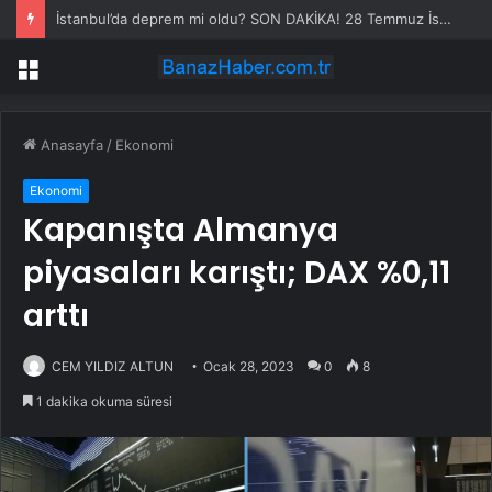
İstanbul’da deprem mi oldu? SON DAKİKA! 28 Temmuz İstanbul’da az önce nerede deprem oldu?
Menü
Anasayfa
/
Ekonomi
Ekonomi
Kapanışta Almanya
piyasaları karıştı; DAX %0,11
arttı
CEM YILDIZ ALTUN
Ocak 28, 2023
0
8
1 dakika okuma süresi