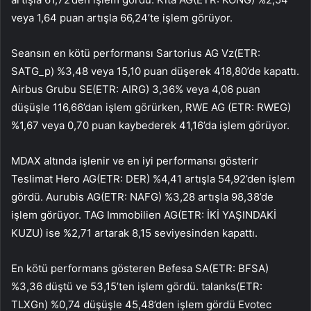
veya 1,64 puan artışla 66,24’te işlem görüyor.
Seansın en kötü performansı
Sartorius AG Vz
(ETR:
SATG_p
) %3,48 veya 15,10 puan düşerek 418,80’de kapattı.
Airbus Grubu SE
(ETR:
AIRG
) 3,36% veya 4,06 puan
düşüşle 116,66’dan işlem görürken, RWE AG (ETR:
RWEG
)
%1,67 veya 0,70 puan kaybederek 41,16’da işlem görüyor.
MDAX altında işlenir ve en iyi performansı gösterir
Teslimat Hero AG
(ETR:
DER
) %4,41 artışla 54,92’den işlem
gördü.
Aurubis AG
(ETR:
NAFG
) %3,28 artışla 98,38’de
işlem görüyor.
TAG Immobilien AG
(ETR:
İKİ YAŞINDAKİ
KUZU
) ise %2,71 artarak 8,15 seviyesinden kapattı.
En kötü performans gösteren
Befesa SA
(ETR:
BFSA
)
%3,36 düştü ve 53,15’ten işlem gördü.
talanks
(ETR:
TLXGn
) %0,74 düşüşle 45,48’den işlem gördü
Evotec