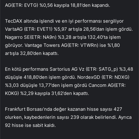
AG
(ETR:
EVTG
) %0,56 kayıpla 18,81’den kapandı.
TecDAX altında işlendi ve en iyi performansı sergiliyor
Varta
AG (ETR:
EVET1
) %5,97 artışla 28,56’dan işlem gördü.
Nagarro SE
(ETR:
NA9n
) %3,28 artışla 132,40’ta işlem
görüyor.
Vantage Towers AG
(ETR:
VTWRn
) ise %1,80
artışla 32,80’den kapattı.
En kötü performans Sartorius AG Vz (ETR:
SATG_p
) %3,48
düşüşle 418,80’den işlem gördü.
Nordex
GD (ETR:
NDXG
)
%3,03 düşüşle 13,77’den işlem gördü
Cancom AG
(ETR:
KOKG
) %2,29 kayıpla 31,62’den kapattı.
Frankfurt Borsası’nda değer kazanan hisse sayısı 427
olurken, kaybedenlerin sayısı 239 olarak belirlendi. Ayrıca
92 hisse ise sabit kaldı.