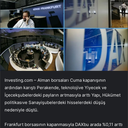
Investing.com – Alman borsaları Cuma kapanışının
ardından karıştı
Perakende
,
teknoloji
ve
Yiyecek ve
İçecek
şubelerdeki payların artmasıyla arttı
Yapı
,
Hükümet
politikası
ve
Sanayi
şubelerdeki hisselerdeki düşüş
nedeniyle düştü.
Frankfurt borsasının kapanmasıyla
DAX
bu arada %0,11 arttı