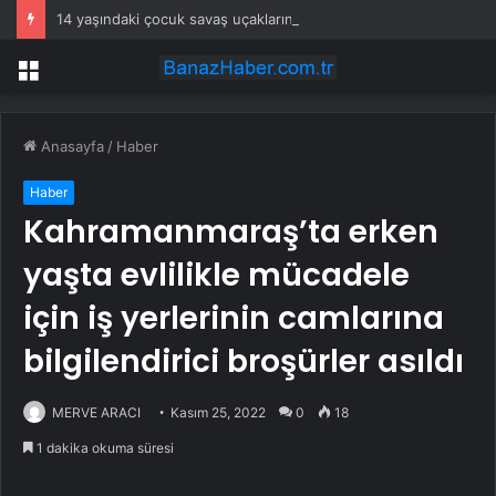
14 yaşındaki çocuk savaş uçaklarını alarma geçirdi
Menü
Anasayfa
/
Haber
Haber
Kahramanmaraş’ta erken
yaşta evlilikle mücadele
için iş yerlerinin camlarına
bilgilendirici broşürler asıldı
MERVE ARACI
Kasım 25, 2022
0
18
1 dakika okuma süresi