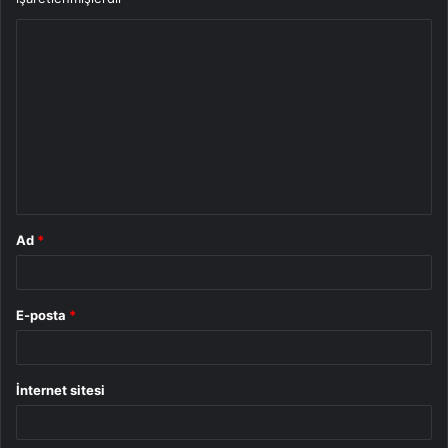
Y
o
r
u
m
*
Ad
*
E-posta
*
İnternet sitesi