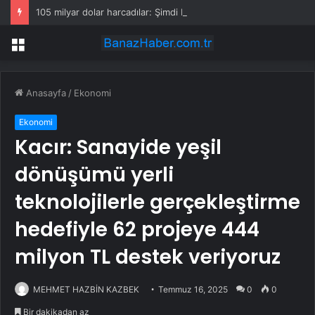
105 milyar dolar harcadılar: Şimdi benzinli araçlar için beklenmedik karar
Menü
Anasayfa
/
Ekonomi
Ekonomi
Kacır: Sanayide yeşil
dönüşümü yerli
teknolojilerle gerçekleştirme
hedefiyle 62 projeye 444
milyon TL destek veriyoruz
MEHMET HAZBİN KAZBEK
Temmuz 16, 2025
0
0
Bir dakikadan az