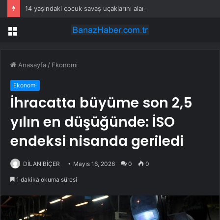
14 yaşındaki çocuk savaş uçaklarını alarma geçirdi
Menü
Anasayfa
/
Ekonomi
Ekonomi
İhracatta büyüme son 2,5
yılın en düşüğünde: İSO
endeksi nisanda geriledi
DİLAN BİÇER
Mayıs 16, 2026
0
0
1 dakika okuma süresi