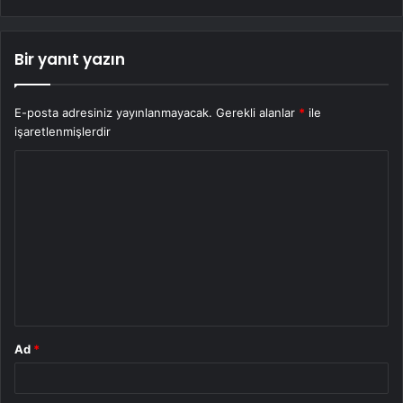
Bir yanıt yazın
E-posta adresiniz yayınlanmayacak.
Gerekli alanlar
*
ile
işaretlenmişlerdir
Y
o
r
u
m
*
Ad
*