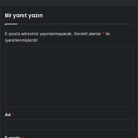
Bir yanıt yazın
E-posta adresiniz yayınlanmayacak.
Gerekli alanlar
*
ile
işaretlenmişlerdir
Y
o
r
u
m
*
Ad
*
E-posta
*