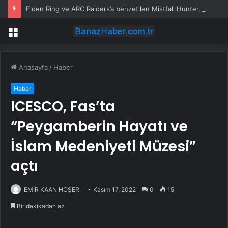
Elden Ring ve ARC Raiders’a benzetilen Mistfall Hunter, bir milyon oyuncuya ulaştı
Menü
Anasayfa
/
Haber
Haber
ICESCO, Fas’ta
“Peygamberin Hayatı ve
İslam Medeniyeti Müzesi”
açtı
EMİR KAAN HOŞER
Kasım 17, 2022
0
15
Bir dakikadan az