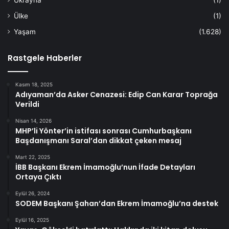
Ukrayna
(1)
Ülke
(1)
Yaşam
(1.628)
Rastgele Haberler
Kasım 18, 2025
Adıyaman’da Asker Cenazesi: Edip Can Karar Toprağa
Verildi
Nisan 14, 2026
MHP’li Yönter’in istifası sonrası Cumhurbaşkanı
Başdanışmanı Saral’dan dikkat çeken mesaj
Mart 22, 2025
İBB Başkanı Ekrem İmamoğlu’nun İfade Detayları
Ortaya Çıktı
Eylül 26, 2024
SODEM Başkanı Şahan’dan Ekrem İmamoğlu’na destek
Eylül 16, 2025