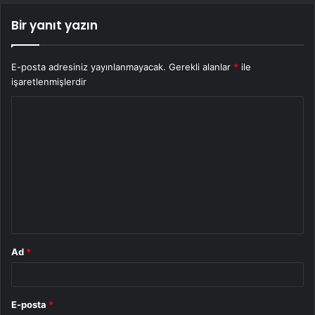
Bir yanıt yazın
E-posta adresiniz yayınlanmayacak.
Gerekli alanlar
*
ile
işaretlenmişlerdir
Y
o
r
u
m
*
Ad
*
E-posta
*