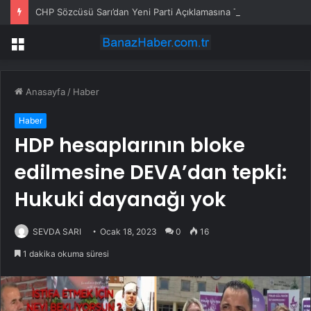
CHP Sözcüsü Sarı’dan Yeni Parti Açıklamasına Tepki: Bu Arkadaşlarımız Koltukçu
Menü
Anasayfa
/
Haber
Haber
HDP hesaplarının bloke
edilmesine DEVA’dan tepki:
Hukuki dayanağı yok
SEVDA SARI
Ocak 18, 2023
0
16
1 dakika okuma süresi