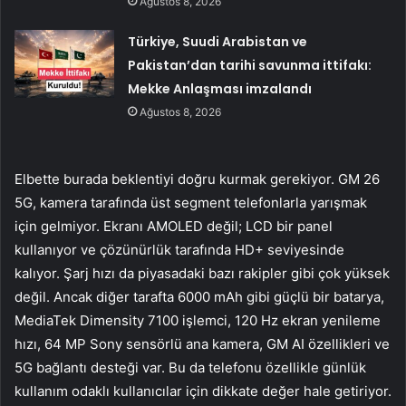
Ağustos 8, 2026
Türkiye, Suudi Arabistan ve
Pakistan’dan tarihi savunma ittifakı:
Mekke Anlaşması imzalandı
Ağustos 8, 2026
Elbette burada beklentiyi doğru kurmak gerekiyor. GM 26
5G, kamera tarafında üst segment telefonlarla yarışmak
için gelmiyor. Ekranı AMOLED değil; LCD bir panel
kullanıyor ve çözünürlük tarafında HD+ seviyesinde
kalıyor. Şarj hızı da piyasadaki bazı rakipler gibi çok yüksek
değil. Ancak diğer tarafta 6000 mAh gibi güçlü bir batarya,
MediaTek Dimensity 7100 işlemci, 120 Hz ekran yenileme
hızı, 64 MP Sony sensörlü ana kamera, GM AI özellikleri ve
5G bağlantı desteği var. Bu da telefonu özellikle günlük
kullanım odaklı kullanıcılar için dikkate değer hale getiriyor.