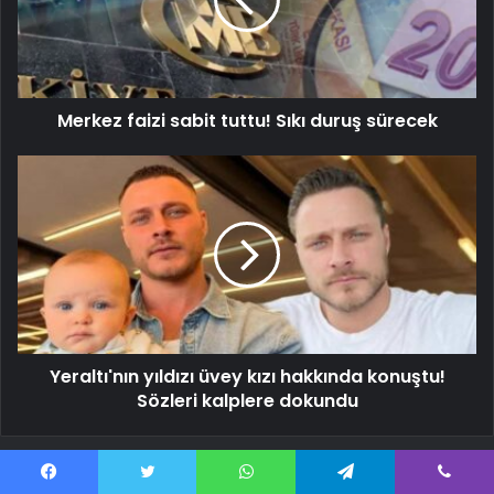
Merkez faizi sabit tuttu! Sıkı duruş sürecek
Yeraltı'nın yıldızı üvey kızı hakkında konuştu!
Sözleri kalplere dokundu
İlgili Makaleler
Facebook
Twitter
WhatsApp
Telegram
Viber