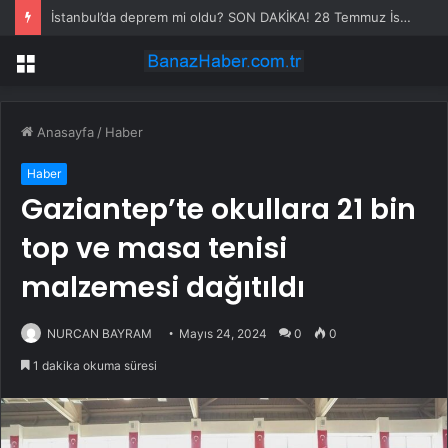
İstanbul’da deprem mi oldu? SON DAKİKA! 28 Temmuz İstanbul’da az önce nerede deprem oldu?
Menü
Anasayfa
/
Haber
Haber
Gaziantep’te okullara 21 bin
top ve masa tenisi
malzemesi dağıtıldı
NURCAN BAYRAM
Mayıs 24, 2024
0
0
1 dakika okuma süresi