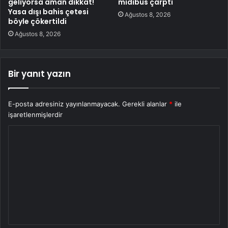
geliyorsa aman dikkat!
midibüs çarptı
Yasa dışı bahis çetesi
Ağustos 8, 2026
böyle çökertildi
Ağustos 8, 2026
Bir yanıt yazın
E-posta adresiniz yayınlanmayacak.
Gerekli alanlar
*
ile
işaretlenmişlerdir
Y
o
r
u
m
*