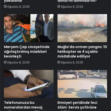
yakalandı
alındı mı alınmadı mı?
Ağustos 9, 2026
Ağustos 8, 2026
Meryem Çap cinayetinde
Muğla’da orman yangını: 10
ağırlaştırılmış müebbet
helikopter ve 4 uçakla
kesinleşti
müdahale ediliyor
Ağustos 8, 2026
Ağustos 8, 2026
Telefonunuza bu
Emniyet şeridinde feci
numaralardan mesaj
ölüm: Servis şoförüne