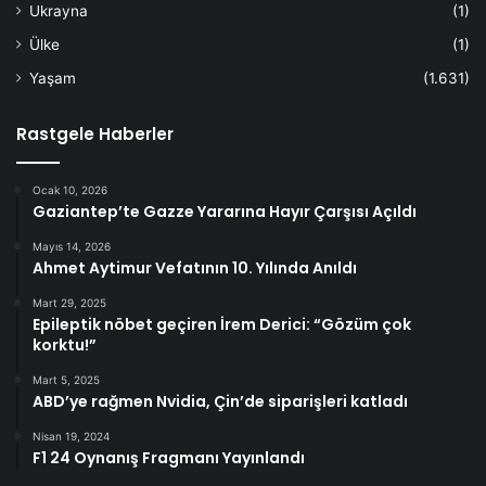
Ukrayna
(1)
Ülke
(1)
Yaşam
(1.631)
Rastgele Haberler
Ocak 10, 2026
Gaziantep’te Gazze Yararına Hayır Çarşısı Açıldı
Mayıs 14, 2026
Ahmet Aytimur Vefatının 10. Yılında Anıldı
Mart 29, 2025
Epileptik nöbet geçiren İrem Derici: “Gözüm çok
korktu!”
Mart 5, 2025
ABD’ye rağmen Nvidia, Çin’de siparişleri katladı
Nisan 19, 2024
F1 24 Oynanış Fragmanı Yayınlandı