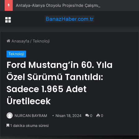
Antalya-Alanya Otoyolu Projesi’nde Çalışmalar Devam Ediyor
Menü
Anasayfa
/
Teknoloji
Teknoloji
Ford Mustang’in 60. Yıla
Özel Sürümü Tanıtıldı:
Sadece 1.965 Adet
Üretilecek
NURCAN BAYRAM
Nisan 18, 2024
0
0
1 dakika okuma süresi