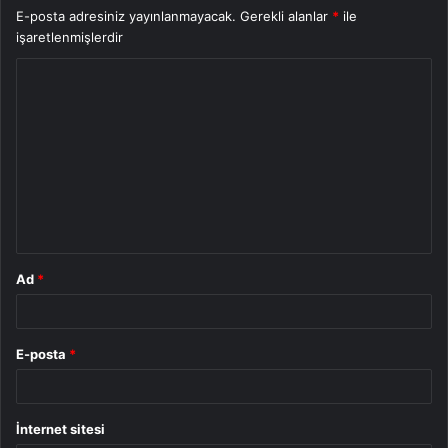
E-posta adresiniz yayınlanmayacak.
Gerekli alanlar
*
ile
işaretlenmişlerdir
Y
o
r
u
m
*
Ad
*
E-posta
*
İnternet sitesi