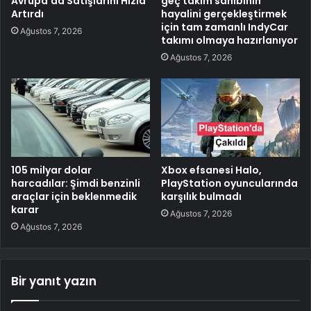
Avrupa’da Satışlarını Hızla
geç takım sahibinin
Artırdı
hayalini gerçekleştirmek
için tam zamanlı IndyCar
Ağustos 7, 2026
takımı olmaya hazırlanıyor
Ağustos 7, 2026
105 milyar dolar
Xbox efsanesi Halo,
harcadılar: Şimdi benzinli
PlayStation oyuncularında
araçlar için beklenmedik
karşılık bulmadı
karar
Ağustos 7, 2026
Ağustos 7, 2026
Bir yanıt yazın