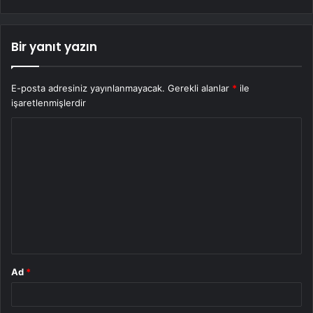
Bir yanıt yazın
E-posta adresiniz yayınlanmayacak.
Gerekli alanlar
*
ile
işaretlenmişlerdir
Y
o
r
u
m
*
Ad
*