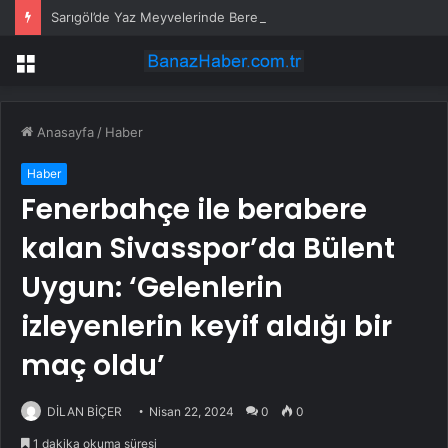
Sarıgöl’de Yaz Meyvelerinde Bereket
Menü
Anasayfa
/
Haber
Haber
Fenerbahçe ile berabere
kalan Sivasspor’da Bülent
Uygun: ‘Gelenlerin
izleyenlerin keyif aldığı bir
maç oldu’
DİLAN BİÇER
Nisan 22, 2024
0
0
1 dakika okuma süresi