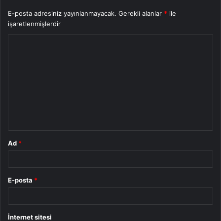
E-posta adresiniz yayınlanmayacak.
Gerekli alanlar
*
ile
işaretlenmişlerdir
Y
o
r
u
m
*
Ad
*
E-posta
*
İnternet sitesi