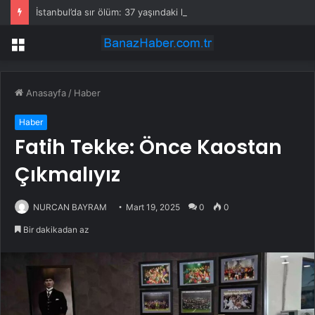
İstanbul’da sır ölüm: 37 yaşındaki kadın savcının evinde ölü bulundu!
Menü
Anasayfa
/
Haber
Haber
Fatih Tekke: Önce Kaostan
Çıkmalıyız
NURCAN BAYRAM
Mart 19, 2025
0
0
Bir dakikadan az