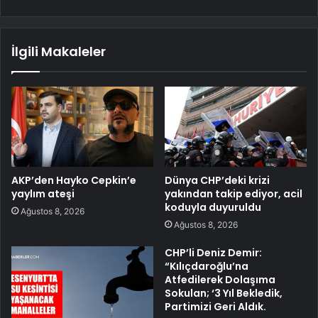
İlgili Makaleler
AKP’den Hayko Cepkin’e
Dünya CHP’deki krizi
yaylım ateşi
yakından takip ediyor, acil
koduyla duyuruldu
Ağustos 8, 2026
Ağustos 8, 2026
CHP’li Deniz Demir:
“Kılıçdaroğlu’na
Atfedilerek Dolaşıma
Sokulan; ‘3 Yıl Bekledik,
Partimizi Geri Aldık.