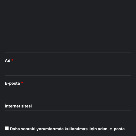
o
r
u
m
*
Ad
*
E-posta
*
İnternet sitesi
Daha sonraki yorumlarımda kullanılması için adım, e-posta