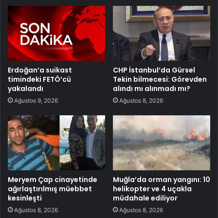
Erdoğan’a suikast
CHP İstanbul’da Gürsel
timindeki FETÖ’cü
Tekin bilmecesi: Görevden
yakalandı
alındı mı alınmadı mı?
Ağustos 9, 2026
Ağustos 8, 2026
Meryem Çap cinayetinde
Muğla’da orman yangını: 10
ağırlaştırılmış müebbet
helikopter ve 4 uçakla
kesinleşti
müdahale ediliyor
Ağustos 8, 2026
Ağustos 8, 2026