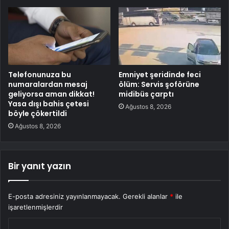
Telefonunuza bu
Emniyet şeridinde feci
numaralardan mesaj
ölüm: Servis şoförüne
geliyorsa aman dikkat!
midibüs çarptı
Yasa dışı bahis çetesi
Ağustos 8, 2026
böyle çökertildi
Ağustos 8, 2026
Bir yanıt yazın
E-posta adresiniz yayınlanmayacak.
Gerekli alanlar
*
ile
işaretlenmişlerdir
Y