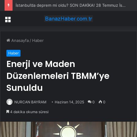
İstanbul’da deprem mi oldu? SON DAKİKA! 28 Temmuz İstanbul’da az önce nerede deprem oldu?
Menü
Anasayfa
/
Haber
Haber
Enerji ve Maden
Düzenlemeleri TBMM’ye
Sunuldu
NURCAN BAYRAM
Haziran 14, 2025
0
0
4 dakika okuma süresi