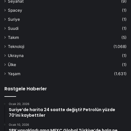
Seyahat
(9)
Spacey
(1)
Suriye
(1)
Suudi
(1)
Takım
(5)
Teknoloji
(1.068)
Ukrayna
(1)
Ülke
(1)
Yaşam
(1.631)
Rastgele Haberler
Ocak 20, 2026
Suriye’de harita 24 saatte değişti! Petrolün yüzde
70’ini kaybettiler
Ocak 10, 2026
SPK yasakladı ama MEXC Global Türkiye’de hala ne