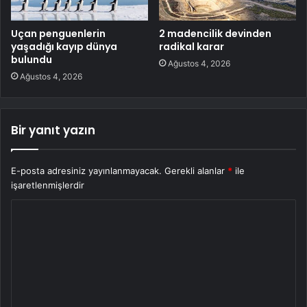
Uçan penguenlerin
2 madencilik devinden
yaşadığı kayıp dünya
radikal karar
bulundu
Ağustos 4, 2026
Ağustos 4, 2026
Bir yanıt yazın
E-posta adresiniz yayınlanmayacak.
Gerekli alanlar
*
ile
işaretlenmişlerdir
Y
o
r
u
m