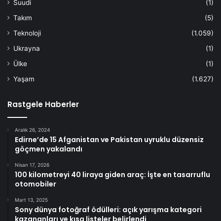
Suudi
(1)
Takım
(5)
Teknoloji
(1.059)
Ukrayna
(1)
Ülke
(1)
Yaşam
(1.627)
Rastgele Haberler
Aralık 26, 2024
Edirne’de 15 Afganistan ve Pakistan uyruklu düzensiz
göçmen yakalandı
Nisan 17, 2026
100 kilometreyi 40 liraya giden araç: İşte en tasarruflu
otomobiler
Mart 13, 2025
Sony dünya fotoğraf ödülleri: açık yarışma kategori
kazananları ve kısa listeler belirlendi