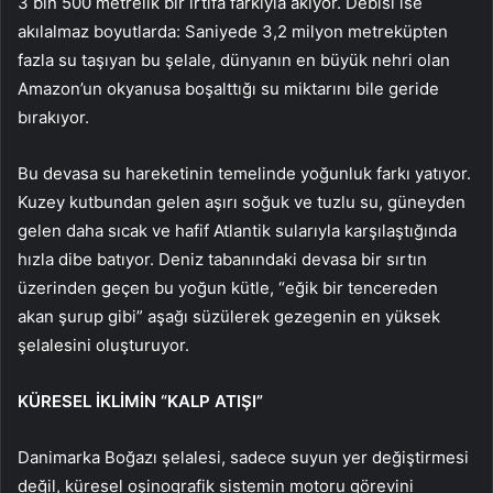
3 bin 500 metrelik bir irtifa farkıyla akıyor. Debisi ise
akılalmaz boyutlarda: Saniyede 3,2 milyon metreküpten
fazla su taşıyan bu şelale, dünyanın en büyük nehri olan
Amazon’un okyanusa boşalttığı su miktarını bile geride
bırakıyor.
Bu devasa su hareketinin temelinde yoğunluk farkı yatıyor.
Kuzey kutbundan gelen aşırı soğuk ve tuzlu su, güneyden
gelen daha sıcak ve hafif Atlantik sularıyla karşılaştığında
hızla dibe batıyor. Deniz tabanındaki devasa bir sırtın
üzerinden geçen bu yoğun kütle, “eğik bir tencereden
akan şurup gibi” aşağı süzülerek gezegenin en yüksek
şelalesini oluşturuyor.
KÜRESEL İKLİMİN “KALP ATIŞI”
Danimarka Boğazı şelalesi, sadece suyun yer değiştirmesi
değil, küresel oşinografik sistemin motoru görevini