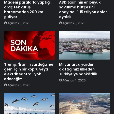
Madeni paralarla yaptığı
ABD tarihinin en büyük
araç tek kuruş
savunma bütçesini
harcamadan 200 km
onayladı: 1.15 trilyon dolar
gidiyor
ayrıldı
Ağustos 5, 2026
Ağustos 5, 2026
Trump: ‘İran’ın vurduğu her
Milyarlarca yardım
gemi için bir köprü veya
akıttığımız ülkeden
elektrik santrali yok
Türkiye’ye nankörlük
edeceğiz’
Ağustos 4, 2026
Ağustos 5, 2026