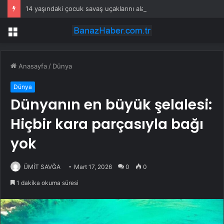
14 yaşındaki çocuk savaş uçaklarını alarma geçirdi
Menü
Anasayfa
/
Dünya
Dünya
Dünyanın en büyük şelalesi:
Hiçbir kara parçasıyla bağı
yok
ÜMİT SAVĞA
Mart 17, 2026
0
0
1 dakika okuma süresi