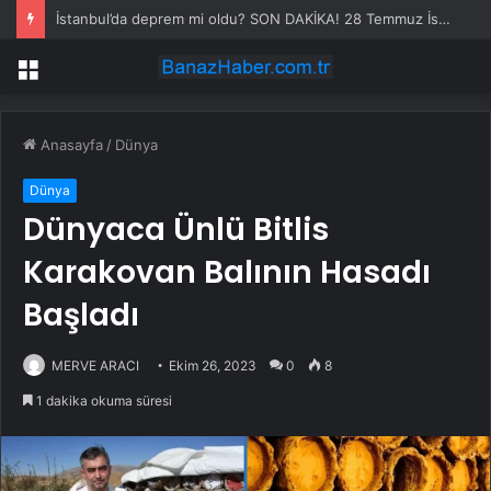
İstanbul’da deprem mi oldu? SON DAKİKA! 28 Temmuz İstanbul’da az önce nerede deprem oldu?
Menü
Anasayfa
/
Dünya
Dünya
Dünyaca Ünlü Bitlis
Karakovan Balının Hasadı
Başladı
MERVE ARACI
Ekim 26, 2023
0
8
1 dakika okuma süresi