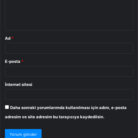
u
m
*
Ad
*
E-posta
*
İnternet sitesi
Daha sonraki yorumlarımda kullanılması için adım, e-posta
adresim ve site adresim bu tarayıcıya kaydedilsin.