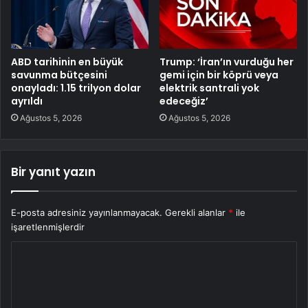
ABD tarihinin en büyük
Trump: ‘İran’ın vurduğu her
savunma bütçesini
gemi için bir köprü veya
onayladı: 1.15 trilyon dolar
elektrik santrali yok
ayrıldı
edeceğiz’
Ağustos 5, 2026
Ağustos 5, 2026
Bir yanıt yazın
E-posta adresiniz yayınlanmayacak.
Gerekli alanlar
*
ile
işaretlenmişlerdir
Y
o
r