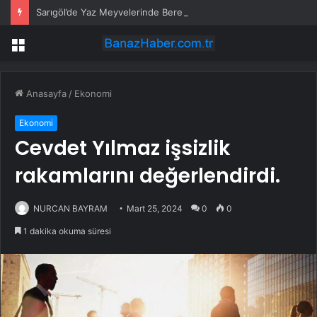
Sarıgöl’de Yaz Meyvelerinde Bereket
Menü
Anasayfa
/
Ekonomi
Ekonomi
Cevdet Yılmaz işsizlik
rakamlarını değerlendirdi.
NURCAN BAYRAM
Mart 25, 2024
0
0
1 dakika okuma süresi