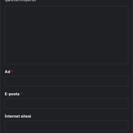
Y
o
r
u
m
*
Ad
*
E-posta
*
İnternet sitesi