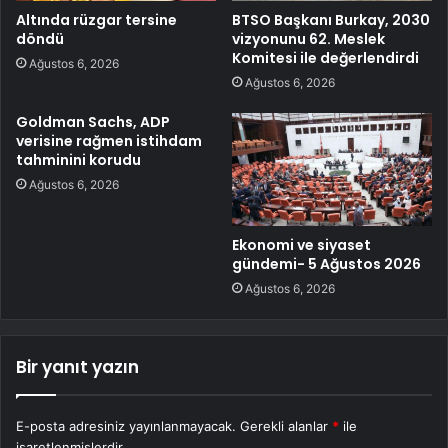
Altında rüzgar tersine
BTSO Başkanı Burkay, 2030
döndü
vizyonunu 62. Meslek
Komitesi ile değerlendirdi
Ağustos 6, 2026
Ağustos 6, 2026
Goldman Sachs, ADP
verisine rağmen istihdam
tahminini korudu
Ağustos 6, 2026
Ekonomi ve siyaset
gündemi- 5 Ağustos 2026
Ağustos 6, 2026
Bir yanıt yazın
E-posta adresiniz yayınlanmayacak.
Gerekli alanlar
*
ile
işaretlenmişlerdir