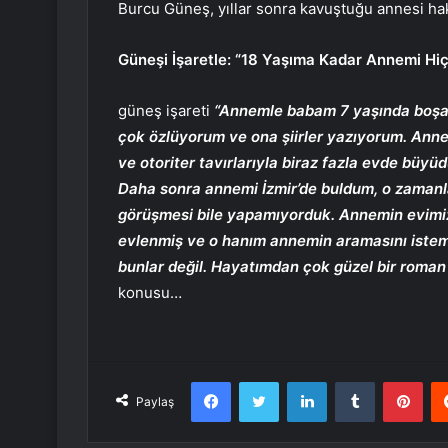
Burcu Güneş, yıllar sonra kavuştuğu annesi hak
Güneşi İşaretle:
“18 Yaşıma Kadar Annemi Hi
güneş işareti
“Annemle babam 7 yaşında boşa
çok özlüyorum ve ona şiirler yazıyorum. An
ve otoriter tavırlarıyla biraz fazla evde b
Daha sonra annemi İzmir’de buldum, o zamanla
görüşmesi bile yapamıyorduk. Annemin evimizi
evlenmiş ve o hanım annemin aramasını isteme
bunlar değil. Hayatımdan çok güzel bir roman 
konusu…
Facebook
Twitter
LinkedIn
Tumblr
Pint
Paylaş