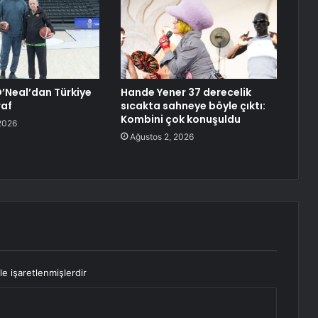
O’Neal’dan Türkiye
Hande Yener 37 derecelik
raf
sıcakta sahneye böyle çıktı:
Kombini çok konuşuldu
2026
Ağustos 2, 2026
le işaretlenmişlerdir