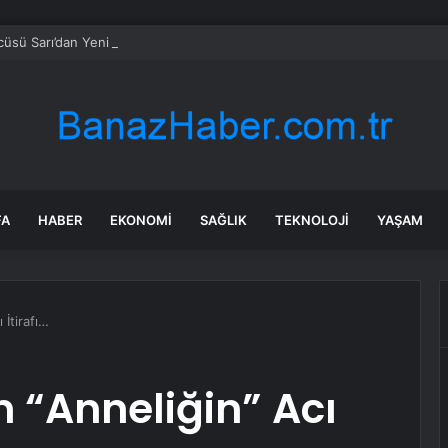
sü Sarı’dan Yeni Parti Açıklamasına Tepki: Bu Arkadaşlarımız Koltukçu
FA
HABER
EKONOMI
SAĞLIK
TEKNOLOJI
YAŞAM
 İtirafı…
 “Anneliğin” Acı