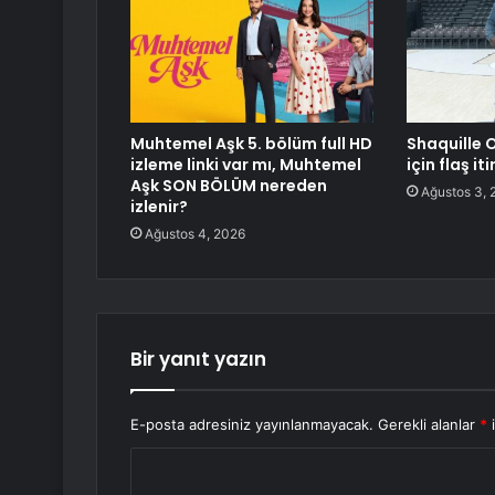
Muhtemel Aşk 5. bölüm full HD
Shaquille 
izleme linki var mı, Muhtemel
için flaş iti
Aşk SON BÖLÜM nereden
Ağustos 3, 
izlenir?
Ağustos 4, 2026
Bir yanıt yazın
E-posta adresiniz yayınlanmayacak.
Gerekli alanlar
*
i
Y