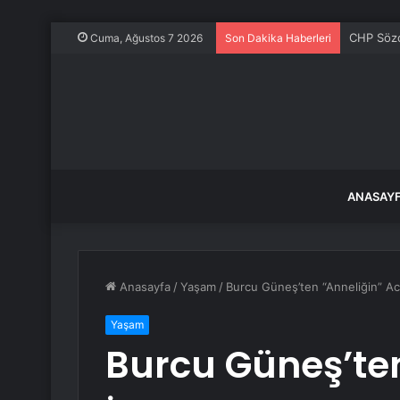
CHP Sözcü
Cuma, Ağustos 7 2026
Son Dakika Haberleri
ANASAY
Anasayfa
/
Yaşam
/
Burcu Güneş’ten “Anneliğin” Acı
Yaşam
Burcu Güneş’ten