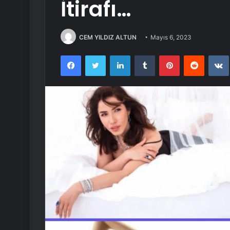
İtirafı…
CEM YILDIZ ALTUN
Mayıs 6, 2023
Facebook
Twitter
LinkedIn
Tumblr
Pinterest
Reddit