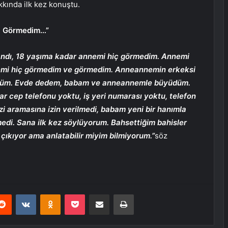
kında ilk kez konuştu.
ç Görmedim…”
ndı, 18 yaşıma kadar annemi hiç görmedim. Annemi
nemi hiç görmedim ve görmedim. Anneannemin erkeksi
üyüdüm. Evde dedem, babam ve anneannemle büyüdüm.
r cep telefonu yoktu, iş yeri numarası yoktu, telefon
 aramasına izin verilmedi, babam yeni bir hanımla
di. Sana ilk kez söylüyorum. Bahsettiğim bahisler
çıkıyor ama anlatabilir miyim bilmiyorum.”
söz
erest
Reddit
VKontakte
Odnoklassniki
Pocket
E-Posta ile paylaş
Yazdır