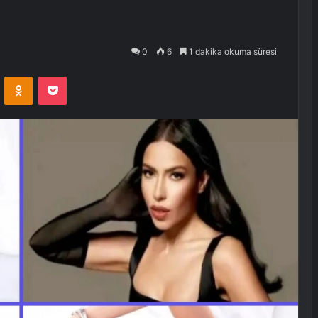
0
6
1 dakika okuma süresi
VKontakte
Odnoklassniki
Pocket