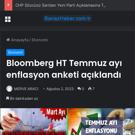
CHP Sözcüsü Sarı’dan Yeni Parti Açıklamasına Tepki: Bu Arkadaşlarımız Koltukçu
Menü
Anasayfa
/
Ekonomi
Ekonomi
Bloomberg HT Temmuz ayı
enflasyon anketi açıklandı
MERVE ARACI
Ağustos 2, 2023
0
7
Bir dakikadan az