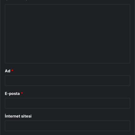
Y
o
r
u
m
*
Ad
*
E-posta
*
İnternet sitesi