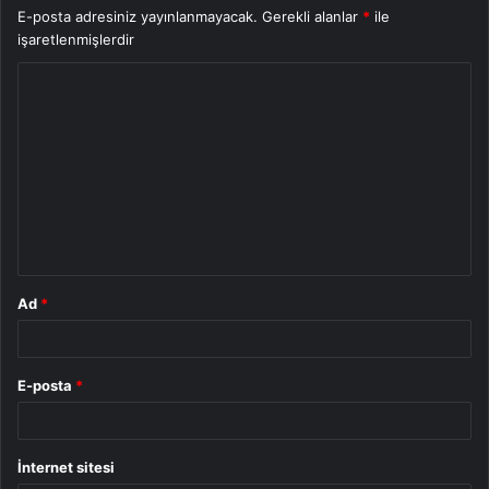
E-posta adresiniz yayınlanmayacak.
Gerekli alanlar
*
ile
işaretlenmişlerdir
Y
o
r
u
m
*
Ad
*
E-posta
*
İnternet sitesi