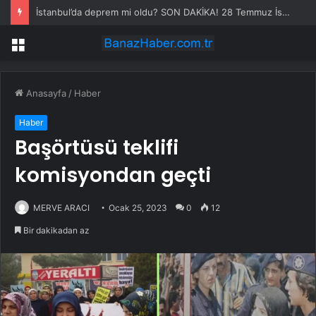
İstanbul’da deprem mi oldu? SON DAKİKA! 28 Temmuz İstanbul’da az önce nerede deprem oldu?
Menü
Anasayfa
/
Haber
Haber
Başörtüsü teklifi
komisyondan geçti
MERVE ARACI
Ocak 25, 2023
0
12
Bir dakikadan az