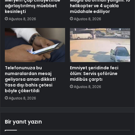
Meryem Çap cinayetinde
Muğla’da orman yangını: 10
ağırlaştırılmış müebbet
helikopter ve 4 uçakla
kesinleşti
müdahale ediliyor
Ağustos 8, 2026
Ağustos 8, 2026
Telefonunuza bu
Emniyet şeridinde feci
numaralardan mesaj
ölüm: Servis şoförüne
geliyorsa aman dikkat!
midibüs çarptı
Yasa dışı bahis çetesi
Ağustos 8, 2026
böyle çökertildi
Ağustos 8, 2026
Bir yanıt yazın