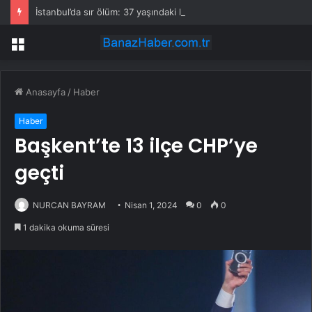
İstanbul’da sır ölüm: 37 yaşındaki kadın savcının evinde ölü bulundu!
Menü
Anasayfa
/
Haber
Haber
Başkent’te 13 ilçe CHP’ye
geçti
NURCAN BAYRAM
Nisan 1, 2024
0
0
1 dakika okuma süresi