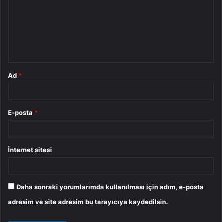
r
u
m
*
Ad
*
E-posta
*
İnternet sitesi
Daha sonraki yorumlarımda kullanılması için adım, e-posta
adresim ve site adresim bu tarayıcıya kaydedilsin.