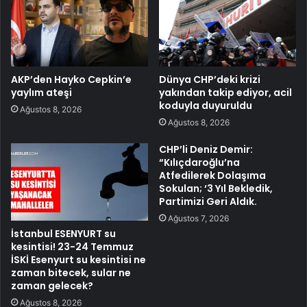
AKP’den Hayko Cepkin’e
Dünya CHP’deki krizi
yaylım ateşi
yakından takip ediyor, acil
koduyla duyuruldu
Ağustos 8, 2026
Ağustos 8, 2026
CHP’li Deniz Demir:
“Kılıçdaroğlu’na
Atfedilerek Dolaşıma
Sokulan; ‘3 Yıl Bekledik,
Partimizi Geri Aldık.
Ağustos 7, 2026
İstanbul ESENYURT su
kesintisi! 23-24 Temmuz
İSKİ Esenyurt su kesintisi ne
zaman bitecek, sular ne
zaman gelecek?
Ağustos 8, 2026